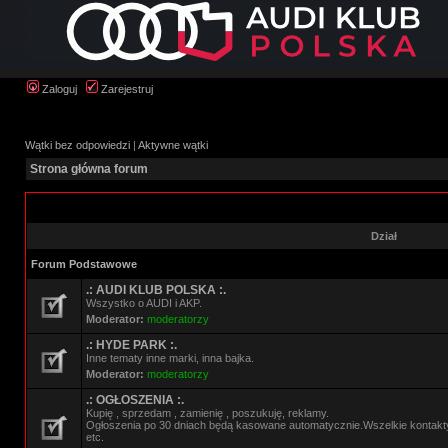
Zaloguj
Zarejestruj
Wątki bez odpowiedzi
|
Aktywne wątki
Strona główna forum
Dział
Forum Podstawowe
.: AUDI KLUB POLSKA :.
Wszystko o AUDI i AKP.
Moderator:
moderatorzy
.: HYDE PARK :.
Inne tematy inne marki, inna bajka.
Moderator:
moderatorzy
.: OGŁOSZENIA :.
Kupię , sprzedam , zamienię , poszukuję, reklamy.
Ogłoszenia po 30 dniach będą kasowane automatycznie.Wszelkie kontak
etc.