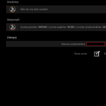
Urodziny
Nikt nie ma dziś urodzin
Statystyki
Liczba postów:
945345
| Liczba wątków:
91391
| Liczba użytkowników:
26
Zaloguj
Nazwa użytkownika:
Nowe posty
B