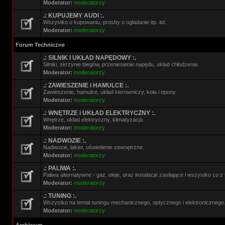
Moderator:
moderatorzy
.: KUPUJEMY AUDI :.
Wszystko o kupowaniu, prosby o ogladanie itp. itd.
Moderator:
moderatorzy
Forum Techniczne
.: SILNIK I UKŁAD NAPĘDOWY :.
Silniki, skrzynie biegów, przeniesienie napędu, układ chłodzenia.
Moderator:
moderatorzy
.: ZAWIESZENIE i HAMULCE :.
Zawieszenie, hamulce, układ kierowniczy, koła i opony.
Moderator:
moderatorzy
.: WNĘTRZE i UKŁAD ELEKTRYCZNY :.
Wnętrze, układ elektryczny, klimatyzacja.
Moderator:
moderatorzy
.: NADWOZIE :.
Nadwozie, lakier, oświetlenie zewnętrzne.
Moderator:
moderatorzy
.: PALIWA :.
Paliwa alternatywne - gaz, oleje, oraz instalacje zasilające i wszystko co 
Moderator:
moderatorzy
.: TUNING :.
Wszystko na temat tuningu mechanicznego, optycznego i elektronicznego
Moderator:
moderatorzy