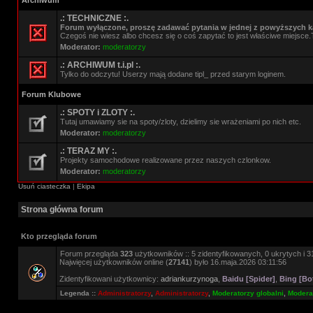
Archiwum
.: TECHNICZNE :.
Forum wyłączone, proszę zadawać pytania w jednej z powyższych ka
Czegoś nie wiesz albo chcesz się o coś zapytać to jest właściwe miejsce.
Moderator:
moderatorzy
.: ARCHIWUM t.i.pl :.
Tylko do odczytu! Userzy mają dodane tipl_ przed starym loginem.
Forum Klubowe
.: SPOTY i ZLOTY :.
Tutaj umawiamy sie na spoty/zloty, dzielimy sie wrażeniami po nich etc.
Moderator:
moderatorzy
.: TERAZ MY :.
Projekty samochodowe realizowane przez naszych czlonkow.
Moderator:
moderatorzy
Usuń ciasteczka
|
Ekipa
Strona główna forum
Kto przegląda forum
Forum przegląda
323
użytkowników :: 5 zidentyfikowanych, 0 ukrytych i 31
Najwięcej użytkowników online (
27141
) było 16.maja.2026 03:11:56
Zidentyfikowani użytkownicy:
adriankurzynoga
,
Baidu [Spider]
,
Bing [Bo
Legenda ::
Administratorzy
,
Administratorzy
,
Moderatorzy globalni
,
Moderat