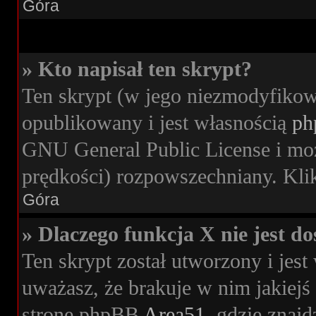
Góra
» Kto napisał ten skrypt?
Ten skrypt (w jego niezmodyfikow
opublikowany i jest własnością
ph
GNU General Public License i moż
prędkości) rozpowszechniany. Klikn
Góra
» Dlaczego funkcja X nie jest d
Ten skrypt został utworzony i jes
uważasz, że brakuje w nim jakiejś 
stronę phpBB
Area51
, gdzie znajd