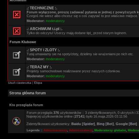
Archiwum
.: TECHNICZNE :.
Forum wyłączone, proszę zadawać pytania w jednej z powyższych ka
Czegoś nie wiesz albo chcesz się o coś zapytać to jest właściwe miejsce.
Moderator:
moderatorzy
.: ARCHIWUM t.i.pl :.
Tylko do odczytu! Userzy mają dodane tipl_ przed starym loginem.
Forum Klubowe
.: SPOTY i ZLOTY :.
Tutaj umawiamy sie na spoty/zloty, dzielimy sie wrażeniami po nich etc.
Moderator:
moderatorzy
.: TERAZ MY :.
Projekty samochodowe realizowane przez naszych czlonkow.
Moderator:
moderatorzy
Usuń ciasteczka
|
Ekipa
Strona główna forum
Kto przegląda forum
Forum przegląda
376
użytkowników :: 3 zidentyfikowanych, 0 ukrytych i 37
Najwięcej użytkowników online (
27141
) było 16.maja.2026 03:11:56
Zidentyfikowani użytkownicy:
Baidu [Spider]
,
Bing [Bot]
,
Google [Bot]
Legenda ::
Administratorzy
,
Administratorzy
,
Moderatorzy globalni
,
Moderat