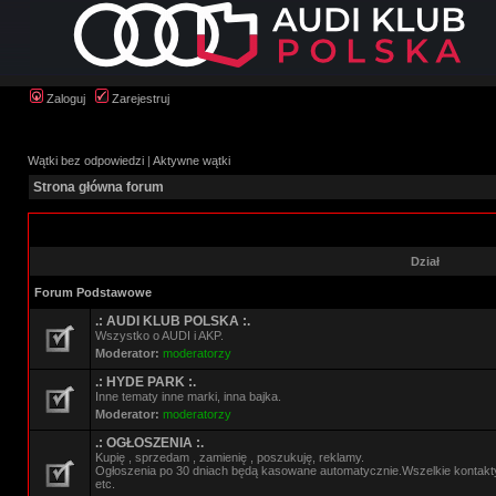
Zaloguj
Zarejestruj
Wątki bez odpowiedzi
|
Aktywne wątki
Strona główna forum
Dział
Forum Podstawowe
.: AUDI KLUB POLSKA :.
Wszystko o AUDI i AKP.
Moderator:
moderatorzy
.: HYDE PARK :.
Inne tematy inne marki, inna bajka.
Moderator:
moderatorzy
.: OGŁOSZENIA :.
Kupię , sprzedam , zamienię , poszukuję, reklamy.
Ogłoszenia po 30 dniach będą kasowane automatycznie.Wszelkie kontak
etc.