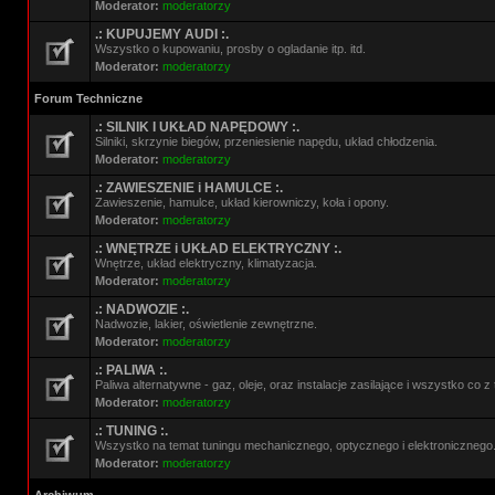
Moderator:
moderatorzy
.: KUPUJEMY AUDI :.
Wszystko o kupowaniu, prosby o ogladanie itp. itd.
Moderator:
moderatorzy
Forum Techniczne
.: SILNIK I UKŁAD NAPĘDOWY :.
Silniki, skrzynie biegów, przeniesienie napędu, układ chłodzenia.
Moderator:
moderatorzy
.: ZAWIESZENIE i HAMULCE :.
Zawieszenie, hamulce, układ kierowniczy, koła i opony.
Moderator:
moderatorzy
.: WNĘTRZE i UKŁAD ELEKTRYCZNY :.
Wnętrze, układ elektryczny, klimatyzacja.
Moderator:
moderatorzy
.: NADWOZIE :.
Nadwozie, lakier, oświetlenie zewnętrzne.
Moderator:
moderatorzy
.: PALIWA :.
Paliwa alternatywne - gaz, oleje, oraz instalacje zasilające i wszystko co 
Moderator:
moderatorzy
.: TUNING :.
Wszystko na temat tuningu mechanicznego, optycznego i elektronicznego
Moderator:
moderatorzy