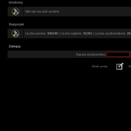
Urodziny
Nikt nie ma dziś urodzin
Statystyki
Liczba postów:
945345
| Liczba wątków:
91391
| Liczba użytkowników:
26
Zaloguj
Nazwa użytkownika:
Nowe posty
B