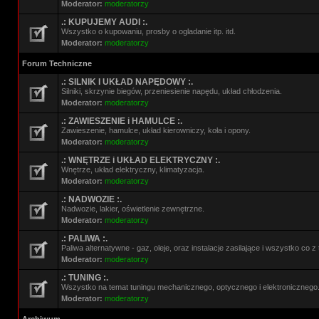
Moderator:
moderatorzy
.: KUPUJEMY AUDI :.
Wszystko o kupowaniu, prosby o ogladanie itp. itd.
Moderator:
moderatorzy
Forum Techniczne
.: SILNIK I UKŁAD NAPĘDOWY :.
Silniki, skrzynie biegów, przeniesienie napędu, układ chłodzenia.
Moderator:
moderatorzy
.: ZAWIESZENIE i HAMULCE :.
Zawieszenie, hamulce, układ kierowniczy, koła i opony.
Moderator:
moderatorzy
.: WNĘTRZE i UKŁAD ELEKTRYCZNY :.
Wnętrze, układ elektryczny, klimatyzacja.
Moderator:
moderatorzy
.: NADWOZIE :.
Nadwozie, lakier, oświetlenie zewnętrzne.
Moderator:
moderatorzy
.: PALIWA :.
Paliwa alternatywne - gaz, oleje, oraz instalacje zasilające i wszystko co 
Moderator:
moderatorzy
.: TUNING :.
Wszystko na temat tuningu mechanicznego, optycznego i elektronicznego
Moderator:
moderatorzy