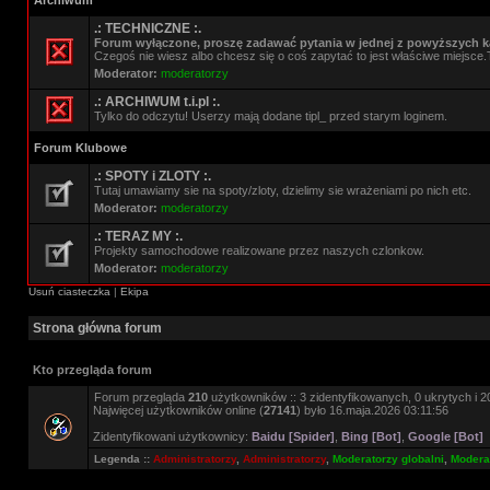
Archiwum
.: TECHNICZNE :.
Forum wyłączone, proszę zadawać pytania w jednej z powyższych ka
Czegoś nie wiesz albo chcesz się o coś zapytać to jest właściwe miejsce.
Moderator:
moderatorzy
.: ARCHIWUM t.i.pl :.
Tylko do odczytu! Userzy mają dodane tipl_ przed starym loginem.
Forum Klubowe
.: SPOTY i ZLOTY :.
Tutaj umawiamy sie na spoty/zloty, dzielimy sie wrażeniami po nich etc.
Moderator:
moderatorzy
.: TERAZ MY :.
Projekty samochodowe realizowane przez naszych czlonkow.
Moderator:
moderatorzy
Usuń ciasteczka
|
Ekipa
Strona główna forum
Kto przegląda forum
Forum przegląda
210
użytkowników :: 3 zidentyfikowanych, 0 ukrytych i 20
Najwięcej użytkowników online (
27141
) było 16.maja.2026 03:11:56
Zidentyfikowani użytkownicy:
Baidu [Spider]
,
Bing [Bot]
,
Google [Bot]
Legenda ::
Administratorzy
,
Administratorzy
,
Moderatorzy globalni
,
Moderat