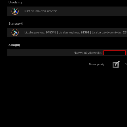
Urodziny
Nikt nie ma dziś urodzin
Statystyki
Liczba postów:
945345
| Liczba wątków:
91391
| Liczba użytkowników:
26
Zaloguj
Nazwa użytkownika:
Nowe posty
B