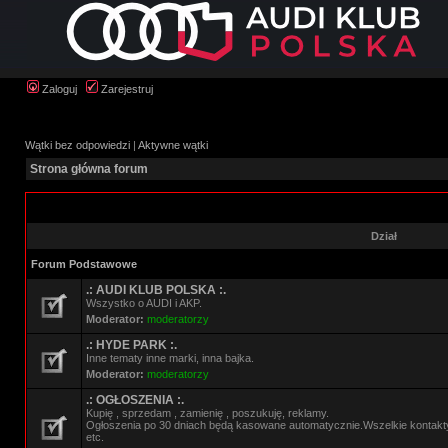
Zaloguj
Zarejestruj
Wątki bez odpowiedzi
|
Aktywne wątki
Strona główna forum
Dział
Forum Podstawowe
.: AUDI KLUB POLSKA :.
Wszystko o AUDI i AKP.
Moderator:
moderatorzy
.: HYDE PARK :.
Inne tematy inne marki, inna bajka.
Moderator:
moderatorzy
.: OGŁOSZENIA :.
Kupię , sprzedam , zamienię , poszukuję, reklamy.
Ogłoszenia po 30 dniach będą kasowane automatycznie.Wszelkie kontak
etc.