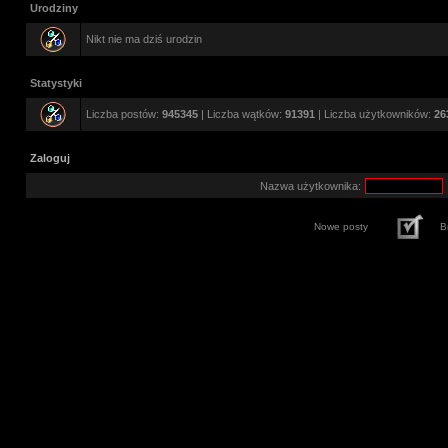
Urodziny
Nikt nie ma dziś urodzin
Statystyki
Liczba postów:
945345
| Liczba wątków:
91391
| Liczba użytkowników:
26
Zaloguj
Nazwa użytkownika:
Nowe posty
B