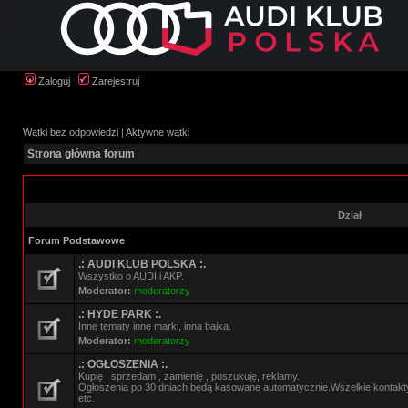
Zaloguj
Zarejestruj
Wątki bez odpowiedzi
|
Aktywne wątki
Strona główna forum
Dział
Forum Podstawowe
.: AUDI KLUB POLSKA :.
Wszystko o AUDI i AKP.
Moderator:
moderatorzy
.: HYDE PARK :.
Inne tematy inne marki, inna bajka.
Moderator:
moderatorzy
.: OGŁOSZENIA :.
Kupię , sprzedam , zamienię , poszukuję, reklamy.
Ogłoszenia po 30 dniach będą kasowane automatycznie.Wszelkie kontak
etc.