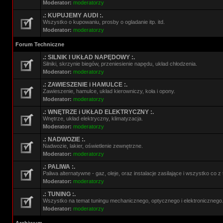
Moderator:
moderatorzy
.: KUPUJEMY AUDI :.
Wszystko o kupowaniu, prosby o ogladanie itp. itd.
Moderator:
moderatorzy
Forum Techniczne
.: SILNIK I UKŁAD NAPĘDOWY :.
Silniki, skrzynie biegów, przeniesienie napędu, układ chłodzenia.
Moderator:
moderatorzy
.: ZAWIESZENIE i HAMULCE :.
Zawieszenie, hamulce, układ kierowniczy, koła i opony.
Moderator:
moderatorzy
.: WNĘTRZE i UKŁAD ELEKTRYCZNY :.
Wnętrze, układ elektryczny, klimatyzacja.
Moderator:
moderatorzy
.: NADWOZIE :.
Nadwozie, lakier, oświetlenie zewnętrzne.
Moderator:
moderatorzy
.: PALIWA :.
Paliwa alternatywne - gaz, oleje, oraz instalacje zasilające i wszystko co 
Moderator:
moderatorzy
.: TUNING :.
Wszystko na temat tuningu mechanicznego, optycznego i elektronicznego
Moderator:
moderatorzy