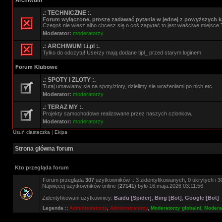
Archiwum
.: TECHNICZNE :.
Forum wyłączone, proszę zadawać pytania w jednej z powyższych ka
Czegoś nie wiesz albo chcesz się o coś zapytać to jest właściwe miejsce.
Moderator:
moderatorzy
.: ARCHIWUM t.i.pl :.
Tylko do odczytu! Userzy mają dodane tipl_ przed starym loginem.
Forum Klubowe
.: SPOTY i ZLOTY :.
Tutaj umawiamy sie na spoty/zloty, dzielimy sie wrażeniami po nich etc.
Moderator:
moderatorzy
.: TERAZ MY :.
Projekty samochodowe realizowane przez naszych czlonkow.
Moderator:
moderatorzy
Usuń ciasteczka
|
Ekipa
Strona główna forum
Kto przegląda forum
Forum przegląda
307
użytkowników :: 3 zidentyfikowanych, 0 ukrytych i 30
Najwięcej użytkowników online (
27141
) było 16.maja.2026 03:11:56
Zidentyfikowani użytkownicy:
Baidu [Spider]
,
Bing [Bot]
,
Google [Bot]
Legenda ::
Administratorzy
,
Administratorzy
,
Moderatorzy globalni
,
Moderat