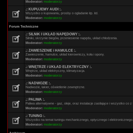
Moderator:
moderatorzy
.: KUPUJEMY AUDI :.
Wszystko o kupowaniu, prosby o ogladanie itp. itd.
Moderator:
moderatorzy
Forum Techniczne
.: SILNIK I UKŁAD NAPĘDOWY :.
Silniki, skrzynie biegów, przeniesienie napędu, układ chłodzenia.
Moderator:
moderatorzy
.: ZAWIESZENIE i HAMULCE :.
Zawieszenie, hamulce, układ kierowniczy, koła i opony.
Moderator:
moderatorzy
.: WNĘTRZE i UKŁAD ELEKTRYCZNY :.
Wnętrze, układ elektryczny, klimatyzacja.
Moderator:
moderatorzy
.: NADWOZIE :.
Nadwozie, lakier, oświetlenie zewnętrzne.
Moderator:
moderatorzy
.: PALIWA :.
Paliwa alternatywne - gaz, oleje, oraz instalacje zasilające i wszystko co 
Moderator:
moderatorzy
.: TUNING :.
Wszystko na temat tuningu mechanicznego, optycznego i elektronicznego
Moderator:
moderatorzy