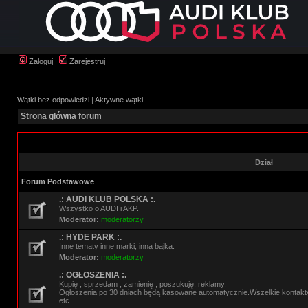
Zaloguj
Zarejestruj
Wątki bez odpowiedzi
|
Aktywne wątki
Strona główna forum
Dział
Forum Podstawowe
.: AUDI KLUB POLSKA :.
Wszystko o AUDI i AKP.
Moderator:
moderatorzy
.: HYDE PARK :.
Inne tematy inne marki, inna bajka.
Moderator:
moderatorzy
.: OGŁOSZENIA :.
Kupię , sprzedam , zamienię , poszukuję, reklamy.
Ogłoszenia po 30 dniach będą kasowane automatycznie.Wszelkie kontak
etc.