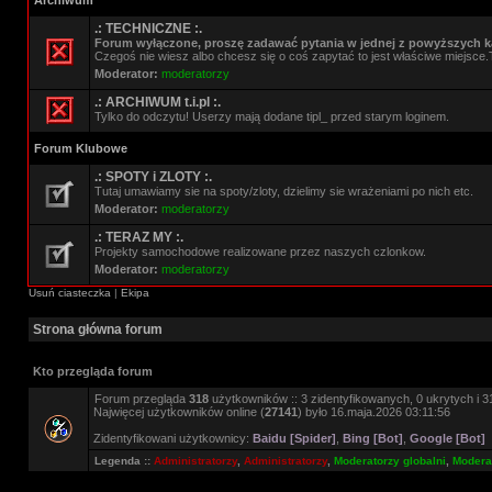
Archiwum
.: TECHNICZNE :.
Forum wyłączone, proszę zadawać pytania w jednej z powyższych ka
Czegoś nie wiesz albo chcesz się o coś zapytać to jest właściwe miejsce.
Moderator:
moderatorzy
.: ARCHIWUM t.i.pl :.
Tylko do odczytu! Userzy mają dodane tipl_ przed starym loginem.
Forum Klubowe
.: SPOTY i ZLOTY :.
Tutaj umawiamy sie na spoty/zloty, dzielimy sie wrażeniami po nich etc.
Moderator:
moderatorzy
.: TERAZ MY :.
Projekty samochodowe realizowane przez naszych czlonkow.
Moderator:
moderatorzy
Usuń ciasteczka
|
Ekipa
Strona główna forum
Kto przegląda forum
Forum przegląda
318
użytkowników :: 3 zidentyfikowanych, 0 ukrytych i 31
Najwięcej użytkowników online (
27141
) było 16.maja.2026 03:11:56
Zidentyfikowani użytkownicy:
Baidu [Spider]
,
Bing [Bot]
,
Google [Bot]
Legenda ::
Administratorzy
,
Administratorzy
,
Moderatorzy globalni
,
Moderat