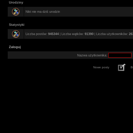
Urodziny
Nikt nie ma dziś urodzin
Statystyki
Liczba postów:
945344
| Liczba wątków:
91390
| Liczba użytkowników:
26
Zaloguj
Nazwa użytkownika:
Nowe posty
B