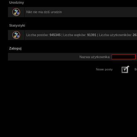
Urodziny
Nikt nie ma dziś urodzin
Statystyki
Liczba postów:
945345
| Liczba wątków:
91391
| Liczba użytkowników:
26
Zaloguj
Nazwa użytkownika:
Nowe posty
B