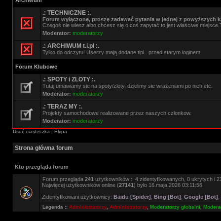
Archiwum
.: TECHNICZNE :.
Forum wyłączone, proszę zadawać pytania w jednej z powyższych ka
Czegoś nie wiesz albo chcesz się o coś zapytać to jest właściwe miejsce.
Moderator:
moderatorzy
.: ARCHIWUM t.i.pl :.
Tylko do odczytu! Userzy mają dodane tipl_ przed starym loginem.
Forum Klubowe
.: SPOTY i ZLOTY :.
Tutaj umawiamy sie na spoty/zloty, dzielimy sie wrażeniami po nich etc.
Moderator:
moderatorzy
.: TERAZ MY :.
Projekty samochodowe realizowane przez naszych czlonkow.
Moderator:
moderatorzy
Usuń ciasteczka
|
Ekipa
Strona główna forum
Kto przegląda forum
Forum przegląda
241
użytkowników :: 4 zidentyfikowanych, 0 ukrytych i 23
Najwięcej użytkowników online (
27141
) było 16.maja.2026 03:11:56
Zidentyfikowani użytkownicy:
Baidu [Spider]
,
Bing [Bot]
,
Google [Bot]
,
Legenda ::
Administratorzy
,
Administratorzy
,
Moderatorzy globalni
,
Moderat