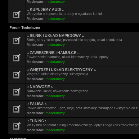
Moderator:
moderatorzy
.: KUPUJEMY AUDI :.
Wszystko o kupowaniu, prosby o ogladanie itp. itd.
Moderator:
moderatorzy
Forum Techniczne
.: SILNIK I UKŁAD NAPĘDOWY :.
Silniki, skrzynie biegów, przeniesienie napędu, układ chłodzenia.
Moderator:
moderatorzy
.: ZAWIESZENIE i HAMULCE :.
Zawieszenie, hamulce, układ kierowniczy, koła i opony.
Moderator:
moderatorzy
.: WNĘTRZE i UKŁAD ELEKTRYCZNY :.
Wnętrze, układ elektryczny, klimatyzacja.
Moderator:
moderatorzy
.: NADWOZIE :.
Nadwozie, lakier, oświetlenie zewnętrzne.
Moderator:
moderatorzy
.: PALIWA :.
Paliwa alternatywne - gaz, oleje, oraz instalacje zasilające i wszystko co 
Moderator:
moderatorzy
.: TUNING :.
Wszystko na temat tuningu mechanicznego, optycznego i elektronicznego
Moderator:
moderatorzy