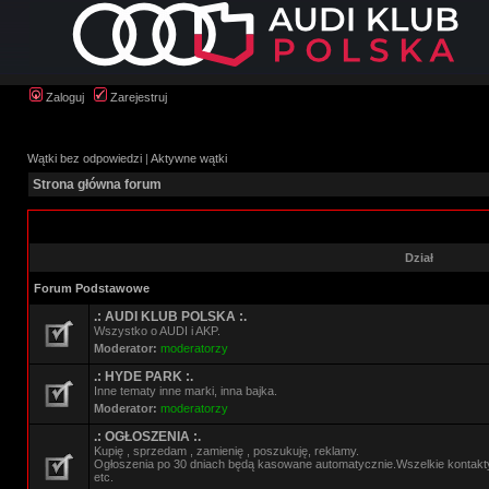
Zaloguj
Zarejestruj
Wątki bez odpowiedzi
|
Aktywne wątki
Strona główna forum
Dział
Forum Podstawowe
.: AUDI KLUB POLSKA :.
Wszystko o AUDI i AKP.
Moderator:
moderatorzy
.: HYDE PARK :.
Inne tematy inne marki, inna bajka.
Moderator:
moderatorzy
.: OGŁOSZENIA :.
Kupię , sprzedam , zamienię , poszukuję, reklamy.
Ogłoszenia po 30 dniach będą kasowane automatycznie.Wszelkie kontak
etc.