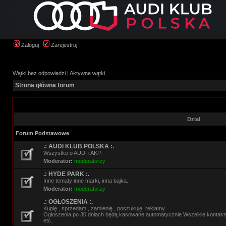
Zaloguj
Zarejestruj
Wątki bez odpowiedzi
|
Aktywne wątki
Strona główna forum
Dział
Forum Podstawowe
.: AUDI KLUB POLSKA :.
Wszystko o AUDI i AKP.
Moderator:
moderatorzy
.: HYDE PARK :.
Inne tematy inne marki, inna bajka.
Moderator:
moderatorzy
.: OGŁOSZENIA :.
Kupię , sprzedam , zamienię , poszukuję, reklamy.
Ogłoszenia po 30 dniach będą kasowane automatycznie.Wszelkie kontak
etc.