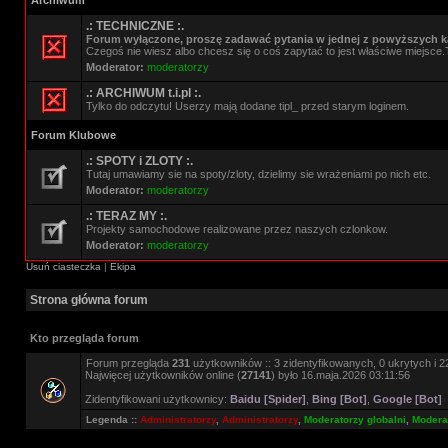
Archiwum
.: TECHNICZNE :.
Forum wyłączone, proszę zadawać pytania w jednej z powyższych ka
Czegoś nie wiesz albo chcesz się o coś zapytać to jest właściwe miejsce.
Moderator:
moderatorzy
.: ARCHIWUM t.i.pl :.
Tylko do odczytu! Userzy mają dodane tipl_ przed starym loginem.
Forum Klubowe
.: SPOTY i ZLOTY :.
Tutaj umawiamy sie na spoty/zloty, dzielimy sie wrażeniami po nich etc.
Moderator:
moderatorzy
.: TERAZ MY :.
Projekty samochodowe realizowane przez naszych czlonkow.
Moderator:
moderatorzy
Usuń ciasteczka
|
Ekipa
Strona główna forum
Kto przegląda forum
Forum przegląda
231
użytkowników :: 3 zidentyfikowanych, 0 ukrytych i 22
Najwięcej użytkowników online (
27141
) było 16.maja.2026 03:11:56
Zidentyfikowani użytkownicy:
Baidu [Spider]
,
Bing [Bot]
,
Google [Bot]
Legenda ::
Administratorzy
,
Administratorzy
,
Moderatorzy globalni
,
Moderat