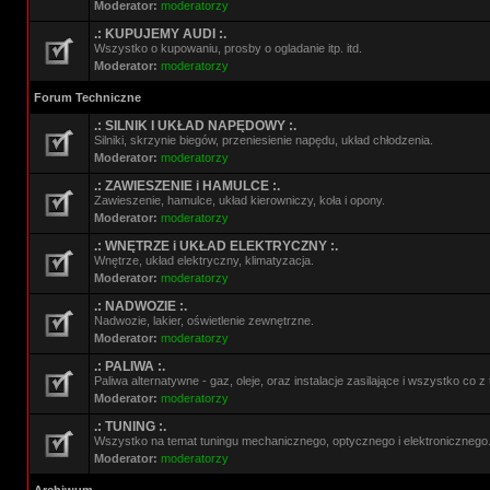
Moderator:
moderatorzy
.: KUPUJEMY AUDI :.
Wszystko o kupowaniu, prosby o ogladanie itp. itd.
Moderator:
moderatorzy
Forum Techniczne
.: SILNIK I UKŁAD NAPĘDOWY :.
Silniki, skrzynie biegów, przeniesienie napędu, układ chłodzenia.
Moderator:
moderatorzy
.: ZAWIESZENIE i HAMULCE :.
Zawieszenie, hamulce, układ kierowniczy, koła i opony.
Moderator:
moderatorzy
.: WNĘTRZE i UKŁAD ELEKTRYCZNY :.
Wnętrze, układ elektryczny, klimatyzacja.
Moderator:
moderatorzy
.: NADWOZIE :.
Nadwozie, lakier, oświetlenie zewnętrzne.
Moderator:
moderatorzy
.: PALIWA :.
Paliwa alternatywne - gaz, oleje, oraz instalacje zasilające i wszystko co 
Moderator:
moderatorzy
.: TUNING :.
Wszystko na temat tuningu mechanicznego, optycznego i elektronicznego
Moderator:
moderatorzy