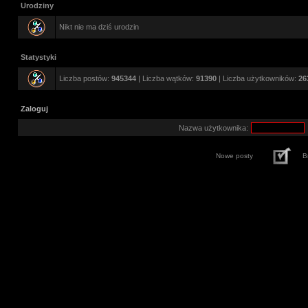
Urodziny
Nikt nie ma dziś urodzin
Statystyki
Liczba postów:
945344
| Liczba wątków:
91390
| Liczba użytkowników:
26
Zaloguj
Nazwa użytkownika:
Nowe posty
B