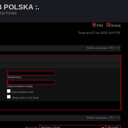
B POLSKA :.
lub Polska
FAQ
Szukaj
Teraz jest 07.sie.2026 16:07:55
Strefa czasowa: UTC + 2
Zarejestruj
Zapomniałem hasła
Zapamiętaj mnie
Ukryj mnie w tej sesji
Strefa czasowa: UTC + 2
Skocz do: