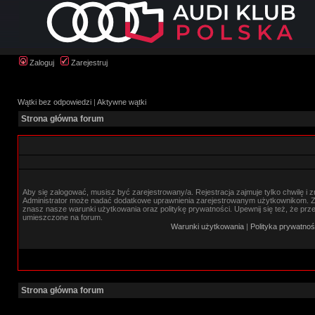
Zaloguj
Zarejestruj
Wątki bez odpowiedzi
|
Aktywne wątki
Strona główna forum
Aby się zalogować, musisz być zarejestrowany/a. Rejestracja zajmuje tylko chwilę i 
Administrator może nadać dodatkowe uprawnienia zarejestrowanym użytkownikom. Zan
znasz nasze warunki użytkowania oraz politykę prywatności. Upewnij się też, że prz
umieszczone na forum.
Warunki użytkowania
|
Polityka prywatnoś
Strona główna forum