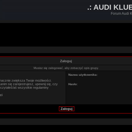
.: AUDI KLU
Forum Audi K
Zaloguj
Musisz się zalogować, aby zobaczyć opis grupy.
Nazwa użytkownika:
znacznie zwiększa Twoje możliwości.
im się zarejestrujesz, upewnij się, czy
Hasło:
eczytałeś/aś wszystkie regulaminy
ci