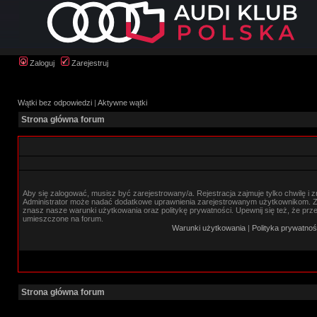
Zaloguj
Zarejestruj
Wątki bez odpowiedzi
|
Aktywne wątki
Strona główna forum
Aby się zalogować, musisz być zarejestrowany/a. Rejestracja zajmuje tylko chwilę i 
Administrator może nadać dodatkowe uprawnienia zarejestrowanym użytkownikom. Zan
znasz nasze warunki użytkowania oraz politykę prywatności. Upewnij się też, że prz
umieszczone na forum.
Warunki użytkowania
|
Polityka prywatnoś
Strona główna forum