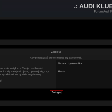
.: AUDI KLU
Forum Audi K
Zaloguj
Aby przeglądać profile musisz się zalogować.
Nazwa użytkownika:
znacznie zwiększa Twoje możliwości.
im się zarejestrujesz, upewnij się, czy
Hasło:
eczytałeś/aś wszystkie regulaminy
ci