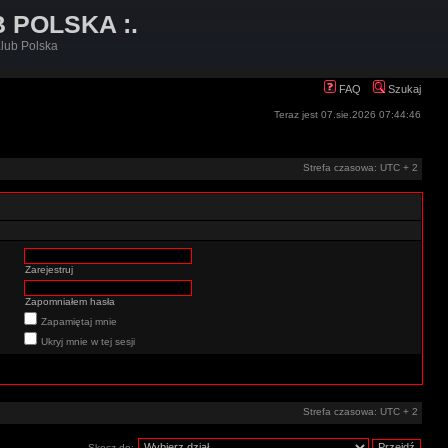
B POLSKA :.
lub Polska
FAQ
Szukaj
Teraz jest 07.sie.2026 07:44:46
Strefa czasowa: UTC + 2
Zarejestruj
Zapomniałem hasła
Zapamiętaj mnie
Ukryj mnie w tej sesji
Strefa czasowa: UTC + 2
Skocz do: