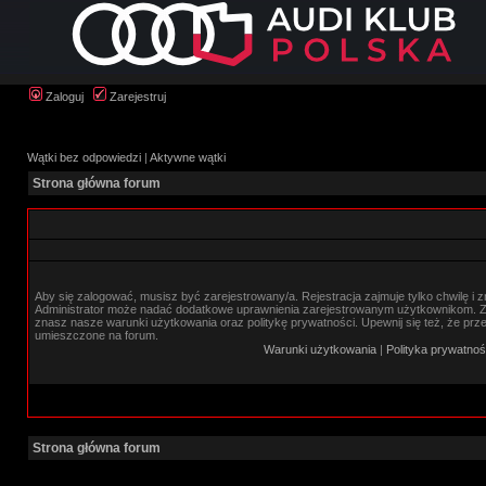
Zaloguj
Zarejestruj
Wątki bez odpowiedzi
|
Aktywne wątki
Strona główna forum
Aby się zalogować, musisz być zarejestrowany/a. Rejestracja zajmuje tylko chwilę i 
Administrator może nadać dodatkowe uprawnienia zarejestrowanym użytkownikom. Zan
znasz nasze warunki użytkowania oraz politykę prywatności. Upewnij się też, że prz
umieszczone na forum.
Warunki użytkowania
|
Polityka prywatnoś
Strona główna forum