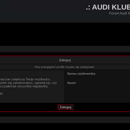
.: AUDI KLU
Forum Audi K
Zaloguj
Aby przeglądać profile musisz się zalogować.
Nazwa użytkownika:
znacznie zwiększa Twoje możliwości.
im się zarejestrujesz, upewnij się, czy
Hasło:
eczytałeś/aś wszystkie regulaminy
ci