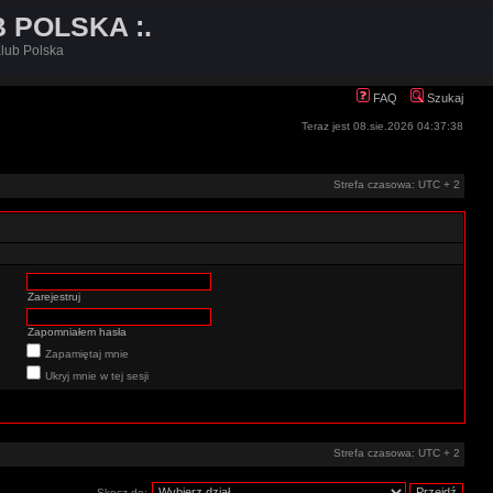
B POLSKA :.
lub Polska
FAQ
Szukaj
Teraz jest 08.sie.2026 04:37:38
Strefa czasowa: UTC + 2
Zarejestruj
Zapomniałem hasła
Zapamiętaj mnie
Ukryj mnie w tej sesji
Strefa czasowa: UTC + 2
Skocz do: