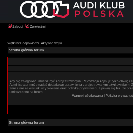
Zaloguj
Zarejestruj
Wątki bez odpowiedzi
|
Aktywne wątki
Strona główna forum
Aby się zalogować, musisz być zarejestrowany/a. Rejestracja zajmuje tylko chwilę i 
Administrator może nadać dodatkowe uprawnienia zarejestrowanym użytkownikom. Zan
znasz nasze warunki użytkowania oraz politykę prywatności. Upewnij się też, że prz
umieszczone na forum.
Warunki użytkowania
|
Polityka prywatnoś
Strona główna forum