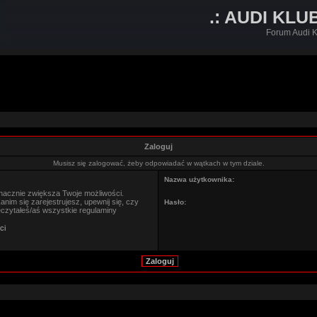
.: AUDI KLU
Forum Audi K
Zaloguj
Musisz się zalogować, żeby odpowiadać w wątkach w tym dziale.
Nazwa użytkownika:
znacznie zwiększa Twoje możliwości.
im się zarejestrujesz, upewnij się, czy
Hasło:
eczytałeś/aś wszystkie regulaminy
ci