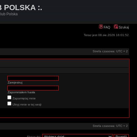
B POLSKA :.
lub Polska
FAQ
Szukaj
Teraz jest 08.sie.2026 16:01:52
Strefa czasowa: UTC + 2
Zarejestruj
Zapomniałem hasła
Zapamiętaj mnie
Ukryj mnie w tej sesji
Strefa czasowa: UTC + 2
Skocz do: