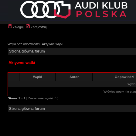
Zaloguj
Zarejestruj
Wątki bez odpowiedzi
|
Aktywne wątki
Strona główna forum
Aktywne wątki
Wątki
Autor
Odpowiedzi
Wyszuk
Wyświetl posty nie star
Strona
1
z
1
[ Znalezione wyniki: 0 ]
Strona główna forum