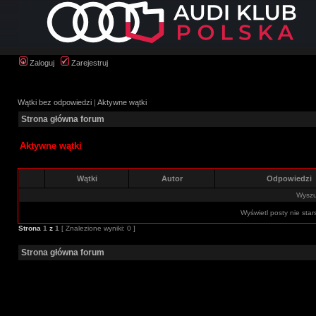
Zaloguj
Zarejestruj
Wątki bez odpowiedzi
|
Aktywne wątki
Strona główna forum
Aktywne wątki
Wątki
Autor
Odpowiedzi
Wyszuk
Wyświetl posty nie star
Strona
1
z
1
[ Znalezione wyniki: 0 ]
Strona główna forum