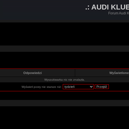
.: AUDI KLU
Forum Audi K
Odpowiedzi
Wyświetlon
Wyszukiwarka nic nie znalazła.
Wyświetl posty nie starsze niż: