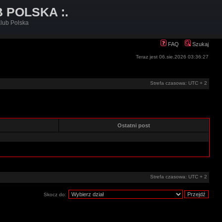
B POLSKA :.
lub Polska
FAQ
Szukaj
Teraz jest 06.sie.2026 03:36:27
Strefa czasowa: UTC + 2
e
Ostatni post
Strefa czasowa: UTC + 2
Skocz do: