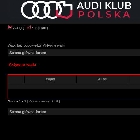
Zaloguj
Zarejestruj
Wątki bez odpowiedzi
|
Aktywne wątki
Strona główna forum
Aktywne wątki
Wątki
Autor
Strona
1
z
1
[ Znalezione wyniki: 0 ]
Strona główna forum