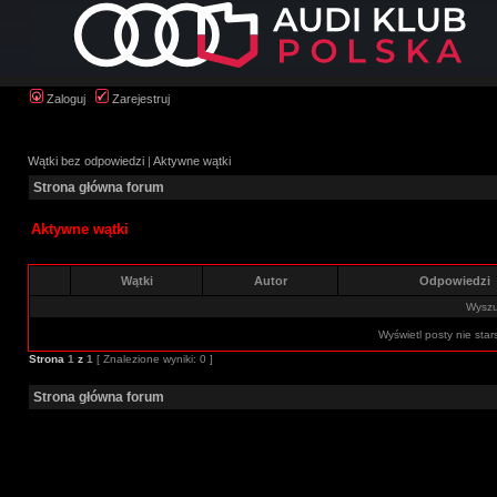
Zaloguj
Zarejestruj
Wątki bez odpowiedzi
|
Aktywne wątki
Strona główna forum
Aktywne wątki
Wątki
Autor
Odpowiedzi
Wyszuk
Wyświetl posty nie star
Strona
1
z
1
[ Znalezione wyniki: 0 ]
Strona główna forum