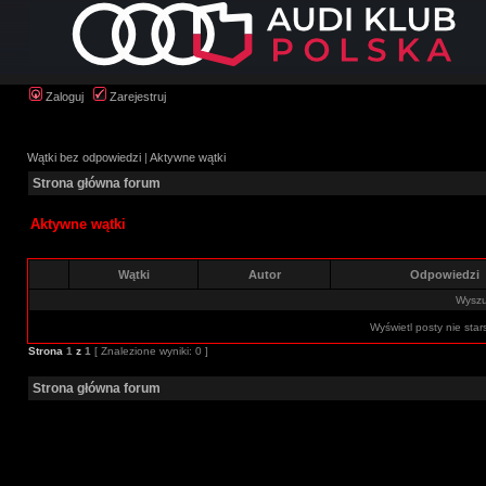
Zaloguj
Zarejestruj
Wątki bez odpowiedzi
|
Aktywne wątki
Strona główna forum
Aktywne wątki
Wątki
Autor
Odpowiedzi
Wyszuk
Wyświetl posty nie star
Strona
1
z
1
[ Znalezione wyniki: 0 ]
Strona główna forum