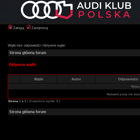
Zaloguj
Zarejestruj
Wątki bez odpowiedzi
|
Aktywne wątki
Strona główna forum
Aktywne wątki
Wątki
Autor
Odpowiedzi
Wyszuk
Wyświetl posty nie star
Strona
1
z
1
[ Znalezione wyniki: 0 ]
Strona główna forum