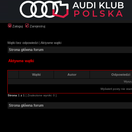
Zaloguj
Zarejestruj
Wątki bez odpowiedzi
|
Aktywne wątki
Strona główna forum
Aktywne wątki
Wątki
Autor
Odpowiedzi
Wyszuk
Wyświetl posty nie star
Strona
1
z
1
[ Znalezione wyniki: 0 ]
Strona główna forum