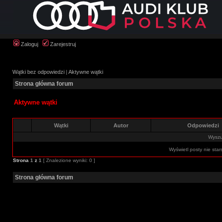
Zaloguj
Zarejestruj
Wątki bez odpowiedzi
|
Aktywne wątki
Strona główna forum
Aktywne wątki
Wątki
Autor
Odpowiedzi
Wyszuk
Wyświetl posty nie star
Strona
1
z
1
[ Znalezione wyniki: 0 ]
Strona główna forum