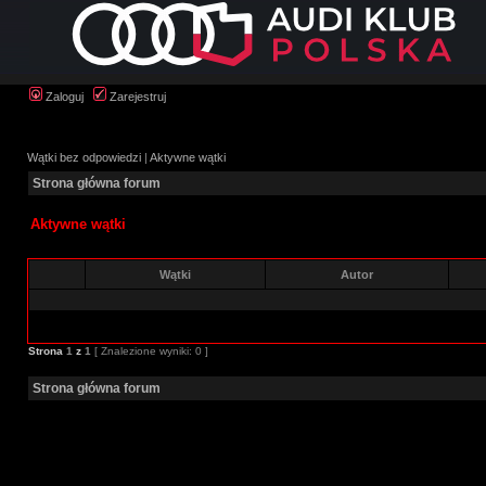
Zaloguj
Zarejestruj
Wątki bez odpowiedzi
|
Aktywne wątki
Strona główna forum
Aktywne wątki
Wątki
Autor
Strona
1
z
1
[ Znalezione wyniki: 0 ]
Strona główna forum