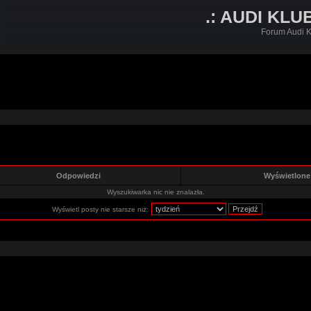
.: AUDI KLU
Forum Audi K
Odpowiedzi
Wyświetlon
Wyszukiwarka nic nie znalazła.
Wyświetl posty nie starsze niż: