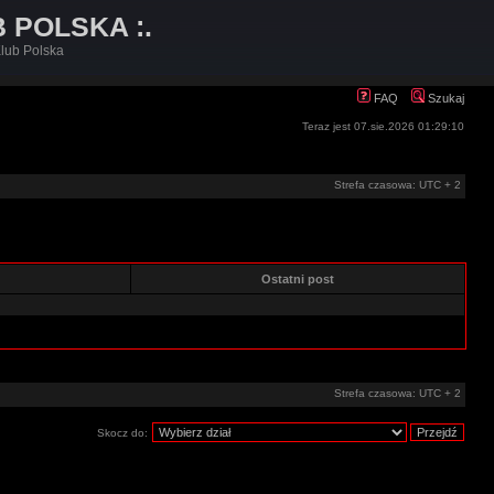
B POLSKA :.
lub Polska
FAQ
Szukaj
Teraz jest 07.sie.2026 01:29:10
Strefa czasowa: UTC + 2
e
Ostatni post
Strefa czasowa: UTC + 2
Skocz do: