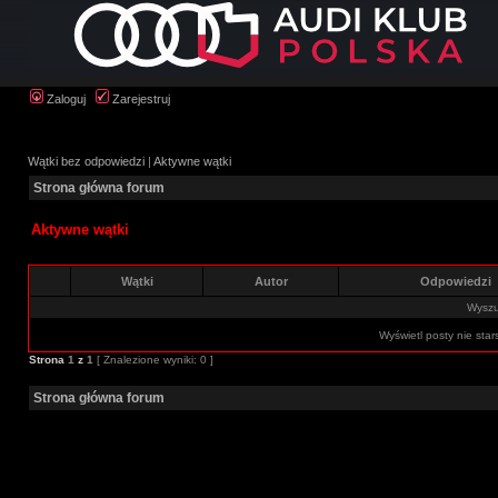
Zaloguj
Zarejestruj
Wątki bez odpowiedzi
|
Aktywne wątki
Strona główna forum
Aktywne wątki
Wątki
Autor
Odpowiedzi
Wyszuk
Wyświetl posty nie star
Strona
1
z
1
[ Znalezione wyniki: 0 ]
Strona główna forum