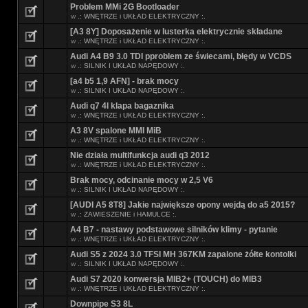
Problem MMi 2G Bootloader
w
.: WNĘTRZE i UKŁAD ELEKTRYCZNY :.
[A3 8Y] Doposażenie w lusterka elektrycznie składane
w
.: WNĘTRZE i UKŁAD ELEKTRYCZNY :.
Audi A4 B9 3.0 TDI pproblem ze świecami, błędy w VCDS
w
.: SILNIK I UKŁAD NAPĘDOWY :.
[a4 b5 1,9 AFN] - brak mocy
w
.: SILNIK I UKŁAD NAPĘDOWY :.
Audi q7 4l klapa bagaznika
w
.: WNĘTRZE i UKŁAD ELEKTRYCZNY :.
A3 8V spalone MMI MiB
w
.: WNĘTRZE i UKŁAD ELEKTRYCZNY :.
Nie działa multifunkcja audi q3 2012
w
.: WNĘTRZE i UKŁAD ELEKTRYCZNY :.
Brak mocy, odcinanie mocy w 2,5 V6
w
.: SILNIK I UKŁAD NAPĘDOWY :.
[AUDI A5 8T8] Jakie największe opony wejdą do a5 2015?
w
.: ZAWIESZENIE i HAMULCE :.
A4 B7 - nastawy podstawowe silników klimy - pytanie
w
.: WNĘTRZE i UKŁAD ELEKTRYCZNY :.
Audi S5 z 2024 3.0 TFSI MH 367KM zapalone żółte kontolki
w
.: SILNIK I UKŁAD NAPĘDOWY :.
Audi S7 2020 konwersja MIB2+ (TOUCH) do MIB3
w
.: WNĘTRZE i UKŁAD ELEKTRYCZNY :.
Downpipe S3 8L