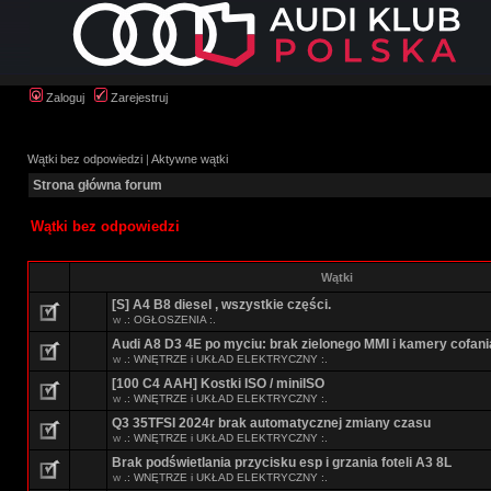
Zaloguj
Zarejestruj
Wątki bez odpowiedzi
|
Aktywne wątki
Strona główna forum
Wątki bez odpowiedzi
Wątki
[S] A4 B8 diesel , wszystkie części.
w
.: OGŁOSZENIA :.
Audi A8 D3 4E po myciu: brak zielonego MMI i kamery cofani
w
.: WNĘTRZE i UKŁAD ELEKTRYCZNY :.
[100 C4 AAH] Kostki ISO / miniISO
w
.: WNĘTRZE i UKŁAD ELEKTRYCZNY :.
Q3 35TFSI 2024r brak automatycznej zmiany czasu
w
.: WNĘTRZE i UKŁAD ELEKTRYCZNY :.
Brak podświetlania przycisku esp i grzania foteli A3 8L
w
.: WNĘTRZE i UKŁAD ELEKTRYCZNY :.