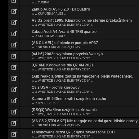
w
.: TUNING :.
Zakup Audi A5 F5 2.0 TDI Quattro
w
.: KUPUJEMY AUDI :.
A8 D2 prelift 1995. Klimatronik nie steruje przekaźnikiem
w
.: WNĘTRZE i UKŁAD ELEKTRYCZNY :.
Zakup Audi A4 Avant 40 TFSI quattro
w
.: KUPUJEMY AUDI :.
[A6 C4 AEL] ciśnienie w pompie VP37
w
.: SILNIK I UKŁAD NAPĘDOWY :.
[a4 b6] 2002r. wymiana przycisków szyb....
w
.: WNĘTRZE i UKŁAD ELEKTRYCZNY :.
[Q7 4M] Kodowanie dla Q7 4M 2021
w
.: WNĘTRZE i UKŁAD ELEKTRYCZNY :.
{All} reakcja tylnej żaluzji na włączenie biegu wstecznego.
w
.: WNĘTRZE i UKŁAD ELEKTRYCZNY :.
Q3 z USA - profile kierowcy
w
.: WNĘTRZE i UKŁAD ELEKTRYCZNY :.
Kamera IR 940nm z wifi i czujnikiem ruchu
w
.: HYDE PARK :.
[RSQ3] Wrażliwe czujniki parkowania
w
.: WNĘTRZE i UKŁAD ELEKTRYCZNY :.
[A6 C5 2,5TDI AKE] Nie reaguje na pedał gazu. Niskie obroty.
w
.: SILNIK I UKŁAD NAPĘDOWY :.
zablokowane drzwi Q7 , chyba zawieszone ECU
w
.: WNĘTRZE i UKŁAD ELEKTRYCZNY :.