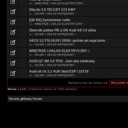
w
.: WNĘTRZE i UKŁAD ELEKTRYCZNY :.
Olej do 3.0 TDI CRT 272 KM?
w
.: SILNIK I UKŁAD NAPĘDOWY :.
[Q5 R8] Zamienione radio
w
.: WNĘTRZE i UKŁAD ELEKTRYCZNY :.
Zbiornik paliwa PB a ON Audi A6 C4 ośka
w
.: SILNIK I UKŁAD NAPĘDOWY :.
A6C6 3,2 FSI (AUK) 2008r. gaśnie po nagrzaniu
w
.: SILNIK I UKŁAD NAPĘDOWY :.
WNĘTRZE i UKŁAD ELEKTRYCZNY :.
w
.: SILNIK I UKŁAD NAPĘDOWY :.
AUDI Q7 4M 3.0 TFSI - Jaki olej silnikowy
w
.: SILNIK I UKŁAD NAPĘDOWY :.
Audi a6 c6 3.2 AUK blad ESP i 18728
w
.: SILNIK I UKŁAD NAPĘDOWY :.
Wyświetl posty nie starsze niż:
Strona
1
z
20
[ Znaleziono więcej niż 1000 wyników ]
Strona główna forum