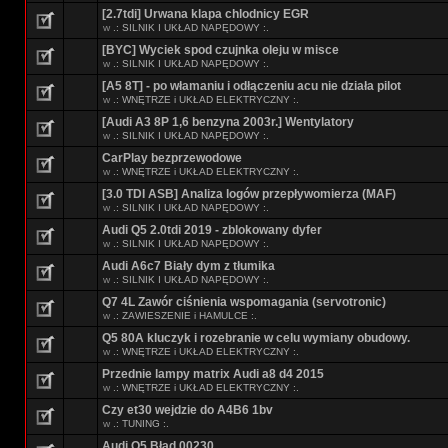
[2.7tdi] Urwana klapa chlodnicy EGR
w
.: SILNIK I UKŁAD NAPĘDOWY :.
[BYC] Wyciek spod czujnka oleju w misce
w
.: SILNIK I UKŁAD NAPĘDOWY :.
[A5 8T] - po włamaniu i odłączeniu acu nie działa pilot
w
.: WNĘTRZE i UKŁAD ELEKTRYCZNY :.
[Audi A3 8P 1,6 benzyna 2003r.] Wentylatory
w
.: SILNIK I UKŁAD NAPĘDOWY :.
CarPlay bezprzewodowe
w
.: WNĘTRZE i UKŁAD ELEKTRYCZNY :.
[3.0 TDI ASB] Analiza logów przepływomierza (MAF)
w
.: SILNIK I UKŁAD NAPĘDOWY :.
Audi Q5 2.0tdi 2019 - zblokowany dyfer
w
.: SILNIK I UKŁAD NAPĘDOWY :.
Audi A6c7 Biały dym z tłumika
w
.: SILNIK I UKŁAD NAPĘDOWY :.
Q7 4L Zawór ciśnienia wspomagania (servotronic)
w
.: ZAWIESZENIE i HAMULCE :.
Q5 80A kluczyk i rozebranie w celu wymiany obudowy.
w
.: WNĘTRZE i UKŁAD ELEKTRYCZNY :.
Przednie lampy matrix Audi a8 d4 2015
w
.: WNĘTRZE i UKŁAD ELEKTRYCZNY :.
Czy et30 wejdzie do A4B6 1bv
w
.: TUNING :.
Audi Q5 Błąd 00230