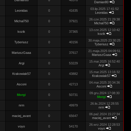
Damian80
0
46378
Damian80
03.lip.2025 17:41:52
Leonidas
0
41635
Leonidas
26.cze.2025 21:29:38
Michal750
0
37921
Michal750
13.cze.2025 12:10:42
kozik
0
37365
kozik
30.maja.2025 23:30:25
Tyberiusz
0
40156
Tyberiusz
21.maja.2025 04:09:51
MariuszGaaa
0
37617
MariuszGaaa
15.mar.2025 16:52:40
Argi
0
53229
Argi
15.mar.2025 13:16:32
Krakowiak57
0
43882
Krakowiak57
04.mar.2025 20:34:36
Asconi
0
42713
Asconi
09.gru.2024 17:08:30
Morgi
0
50731
Morgi
26.lis.2024 12:28:55
nrm
0
49979
nrm
06.paź.2024 15:27:34
maciej_avant
0
65647
maciej_avant
26.wrz.2024 12:28:53
voyo
0
54170
voyo