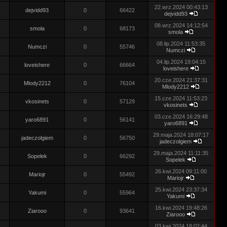
22.wrz.2024 00:43:13
dejvidd93
0
66422
dejvidd93
08.wrz.2024 14:12:54
smola
0
68173
smola
08.lip.2024 11:53:35
Numczi
0
55746
Numczi
04.lip.2024 19:04:15
loveishere
0
66664
loveishere
20.cze.2024 21:37:31
Mlody2212
0
76104
Mlody2212
15.cze.2024 11:53:23
vkosinets
0
57129
vkosinets
03.cze.2024 16:29:48
yaro6891
0
56141
yaro6891
29.maja.2024 18:07:17
jadeczolgiem
0
56750
jadeczolgiem
29.maja.2024 11:11:35
Sopelek
0
66292
Sopelek
26.kwi.2024 09:11:00
Mariojr
0
55492
Mariojr
25.kwi.2024 23:37:34
Yakumi
0
55964
Yakumi
16.kwi.2024 19:48:26
Ziarooo
0
93641
Ziarooo
03.kwi.2024 18:02:44