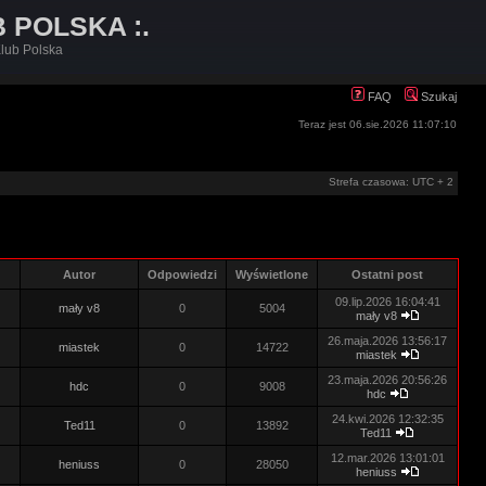
B POLSKA :.
lub Polska
FAQ
Szukaj
Teraz jest 06.sie.2026 11:07:10
Strefa czasowa: UTC + 2
Autor
Odpowiedzi
Wyświetlone
Ostatni post
09.lip.2026 16:04:41
mały v8
0
5004
mały v8
26.maja.2026 13:56:17
miastek
0
14722
miastek
23.maja.2026 20:56:26
hdc
0
9008
hdc
24.kwi.2026 12:32:35
Ted11
0
13892
Ted11
12.mar.2026 13:01:01
heniuss
0
28050
heniuss