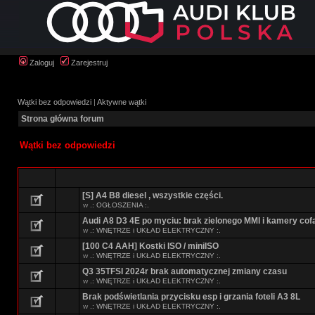
Zaloguj
Zarejestruj
Wątki bez odpowiedzi
|
Aktywne wątki
Strona główna forum
Wątki bez odpowiedzi
[S] A4 B8 diesel , wszystkie części.
w
.: OGŁOSZENIA :.
Audi A8 D3 4E po myciu: brak zielonego MMI i kamery cof
w
.: WNĘTRZE i UKŁAD ELEKTRYCZNY :.
[100 C4 AAH] Kostki ISO / miniISO
w
.: WNĘTRZE i UKŁAD ELEKTRYCZNY :.
Q3 35TFSI 2024r brak automatycznej zmiany czasu
w
.: WNĘTRZE i UKŁAD ELEKTRYCZNY :.
Brak podświetlania przycisku esp i grzania foteli A3 8L
w
.: WNĘTRZE i UKŁAD ELEKTRYCZNY :.