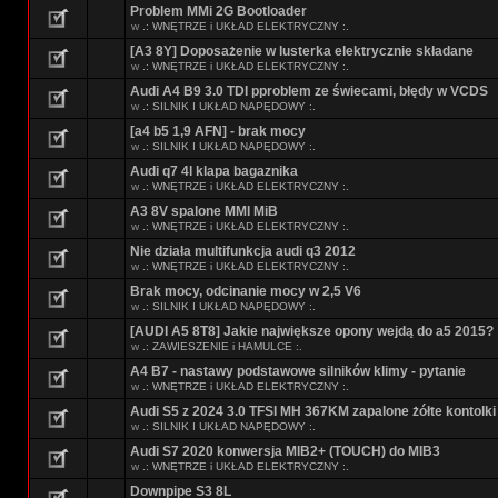
Problem MMi 2G Bootloader
w
.: WNĘTRZE i UKŁAD ELEKTRYCZNY :.
[A3 8Y] Doposażenie w lusterka elektrycznie składane
w
.: WNĘTRZE i UKŁAD ELEKTRYCZNY :.
Audi A4 B9 3.0 TDI pproblem ze świecami, błędy w VCDS
w
.: SILNIK I UKŁAD NAPĘDOWY :.
[a4 b5 1,9 AFN] - brak mocy
w
.: SILNIK I UKŁAD NAPĘDOWY :.
Audi q7 4l klapa bagaznika
w
.: WNĘTRZE i UKŁAD ELEKTRYCZNY :.
A3 8V spalone MMI MiB
w
.: WNĘTRZE i UKŁAD ELEKTRYCZNY :.
Nie działa multifunkcja audi q3 2012
w
.: WNĘTRZE i UKŁAD ELEKTRYCZNY :.
Brak mocy, odcinanie mocy w 2,5 V6
w
.: SILNIK I UKŁAD NAPĘDOWY :.
[AUDI A5 8T8] Jakie największe opony wejdą do a5 2015?
w
.: ZAWIESZENIE i HAMULCE :.
A4 B7 - nastawy podstawowe silników klimy - pytanie
w
.: WNĘTRZE i UKŁAD ELEKTRYCZNY :.
Audi S5 z 2024 3.0 TFSI MH 367KM zapalone żółte kontolki
w
.: SILNIK I UKŁAD NAPĘDOWY :.
Audi S7 2020 konwersja MIB2+ (TOUCH) do MIB3
w
.: WNĘTRZE i UKŁAD ELEKTRYCZNY :.
Downpipe S3 8L