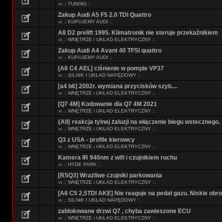
w
.: TUNING :.
Zakup Audi A5 F5 2.0 TDI Quattro
w
.: KUPUJEMY AUDI :.
A8 D2 prelift 1995. Klimatronik nie steruje przekaźnikiem
w
.: WNĘTRZE i UKŁAD ELEKTRYCZNY :.
Zakup Audi A4 Avant 40 TFSI quattro
w
.: KUPUJEMY AUDI :.
[A6 C4 AEL] ciśnienie w pompie VP37
w
.: SILNIK I UKŁAD NAPĘDOWY :.
[a4 b6] 2002r. wymiana przycisków szyb....
w
.: WNĘTRZE i UKŁAD ELEKTRYCZNY :.
[Q7 4M] Kodowanie dla Q7 4M 2021
w
.: WNĘTRZE i UKŁAD ELEKTRYCZNY :.
{All} reakcja tylnej żaluzji na włączenie biegu wstecznego.
w
.: WNĘTRZE i UKŁAD ELEKTRYCZNY :.
Q3 z USA - profile kierowcy
w
.: WNĘTRZE i UKŁAD ELEKTRYCZNY :.
Kamera IR 940nm z wifi i czujnikiem ruchu
w
.: HYDE PARK :.
[RSQ3] Wrażliwe czujniki parkowania
w
.: WNĘTRZE i UKŁAD ELEKTRYCZNY :.
[A6 C5 2,5TDI AKE] Nie reaguje na pedał gazu. Niskie obro
w
.: SILNIK I UKŁAD NAPĘDOWY :.
zablokowane drzwi Q7 , chyba zawieszone ECU
w
.: WNĘTRZE i UKŁAD ELEKTRYCZNY :.