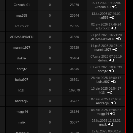
25.lut.2026 19:25:04
Grzechu91
0
23279
Grzechu91
13.lut.2026 07:49:02
mat555
0
23644
mat555
02.sty.2026 17:49:24
arturpucz
0
27095
arturpucz
21.paź.2025 16:21:20
ADAMA4B5AFN
0
31880
ADAMA4B5AFN
14.paź.2025 20:27:14
marcin1977
0
33729
marcin1977
07.wrz.2025 07:53:19
dwkrix
0
35404
dwkrix
01.wrz.2025 18:45:39
sprajt2
0
34645
sprajt2
28.sie.2025 15:00:17
bulka907
0
36691
bulka907
13.sie.2025 06:54:37
k11h
0
109579
k11h
07.sie.2025 17:16:36
AndrzejK.
0
35737
AndrzejK.
04.sie.2025 16:04:57
meggi44
0
36184
meggi44
28.lip.2025 12:52:31
matik
0
35877
matik
12.lip.2025 00:00:19