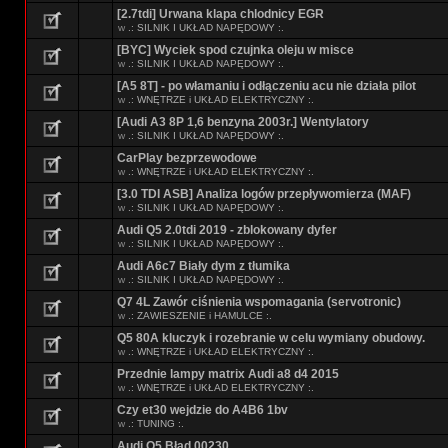
[2.7tdi] Urwana klapa chlodnicy EGR
w
.: SILNIK I UKŁAD NAPĘDOWY :.
[BYC] Wyciek spod czujnka oleju w misce
w
.: SILNIK I UKŁAD NAPĘDOWY :.
[A5 8T] - po włamaniu i odłączeniu acu nie działa pilot
w
.: WNĘTRZE i UKŁAD ELEKTRYCZNY :.
[Audi A3 8P 1,6 benzyna 2003r.] Wentylatory
w
.: SILNIK I UKŁAD NAPĘDOWY :.
CarPlay bezprzewodowe
w
.: WNĘTRZE i UKŁAD ELEKTRYCZNY :.
[3.0 TDI ASB] Analiza logów przepływomierza (MAF)
w
.: SILNIK I UKŁAD NAPĘDOWY :.
Audi Q5 2.0tdi 2019 - zblokowany dyfer
w
.: SILNIK I UKŁAD NAPĘDOWY :.
Audi A6c7 Biały dym z tłumika
w
.: SILNIK I UKŁAD NAPĘDOWY :.
Q7 4L Zawór ciśnienia wspomagania (servotronic)
w
.: ZAWIESZENIE i HAMULCE :.
Q5 80A kluczyk i rozebranie w celu wymiany obudowy.
w
.: WNĘTRZE i UKŁAD ELEKTRYCZNY :.
Przednie lampy matrix Audi a8 d4 2015
w
.: WNĘTRZE i UKŁAD ELEKTRYCZNY :.
Czy et30 wejdzie do A4B6 1bv
w
.: TUNING :.
Audi Q5 Błąd 00230