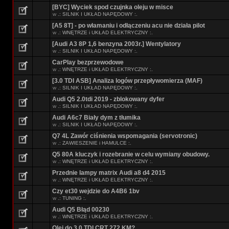
[BYC] Wyciek spod czujnka oleju w misce
w
.: SILNIK I UKŁAD NAPĘDOWY :.
[A5 8T] - po włamaniu i odłączeniu acu nie działa pilot
w
.: WNĘTRZE i UKŁAD ELEKTRYCZNY :.
[Audi A3 8P 1,6 benzyna 2003r.] Wentylatory
w
.: SILNIK I UKŁAD NAPĘDOWY :.
CarPlay bezprzewodowe
w
.: WNĘTRZE i UKŁAD ELEKTRYCZNY :.
[3.0 TDI ASB] Analiza logów przepływomierza (MAF)
w
.: SILNIK I UKŁAD NAPĘDOWY :.
Audi Q5 2.0tdi 2019 - zblokowany dyfer
w
.: SILNIK I UKŁAD NAPĘDOWY :.
Audi A6c7 Biały dym z tłumika
w
.: SILNIK I UKŁAD NAPĘDOWY :.
Q7 4L Zawór ciśnienia wspomagania (servotronic)
w
.: ZAWIESZENIE i HAMULCE :.
Q5 80A kluczyk i rozebranie w celu wymiany obudowy.
w
.: WNĘTRZE i UKŁAD ELEKTRYCZNY :.
Przednie lampy matrix Audi a8 d4 2015
w
.: WNĘTRZE i UKŁAD ELEKTRYCZNY :.
Czy et30 wejdzie do A4B6 1bv
w
.: TUNING :.
Audi Q5 Błąd 00230
w
.: WNĘTRZE i UKŁAD ELEKTRYCZNY :.
Olej do 3.0 TDI CRT 272 KM?