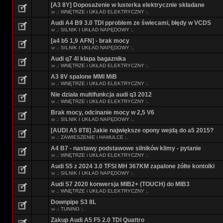
[A3 8Y] Doposażenie w lusterka elektrycznie składane
w
.: WNĘTRZE i UKŁAD ELEKTRYCZNY :.
Audi A4 B9 3.0 TDI pproblem ze świecami, błędy w VCDS
w
.: SILNIK I UKŁAD NAPĘDOWY :.
[a4 b5 1,9 AFN] - brak mocy
w
.: SILNIK I UKŁAD NAPĘDOWY :.
Audi q7 4l klapa bagaznika
w
.: WNĘTRZE i UKŁAD ELEKTRYCZNY :.
A3 8V spalone MMI MiB
w
.: WNĘTRZE i UKŁAD ELEKTRYCZNY :.
Nie działa multifunkcja audi q3 2012
w
.: WNĘTRZE i UKŁAD ELEKTRYCZNY :.
Brak mocy, odcinanie mocy w 2,5 V6
w
.: SILNIK I UKŁAD NAPĘDOWY :.
[AUDI A5 8T8] Jakie największe opony wejdą do a5 2015?
w
.: ZAWIESZENIE i HAMULCE :.
A4 B7 - nastawy podstawowe silników klimy - pytanie
w
.: WNĘTRZE i UKŁAD ELEKTRYCZNY :.
Audi S5 z 2024 3.0 TFSI MH 367KM zapalone żółte kontolki
w
.: SILNIK I UKŁAD NAPĘDOWY :.
Audi S7 2020 konwersja MIB2+ (TOUCH) do MIB3
w
.: WNĘTRZE i UKŁAD ELEKTRYCZNY :.
Downpipe S3 8L
w
.: TUNING :.
Zakup Audi A5 F5 2.0 TDI Quattro