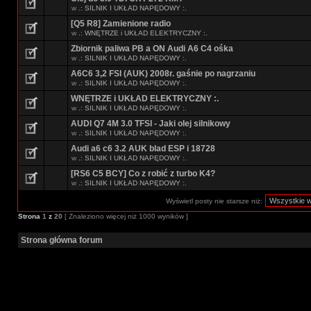
w
.: SILNIK I UKŁAD NAPĘDOWY :.
[Q5 R8] Zamienione radio
w
.: WNĘTRZE i UKŁAD ELEKTRYCZNY :.
Zbiornik paliwa PB a ON Audi A6 C4 ośka
w
.: SILNIK I UKŁAD NAPĘDOWY :.
A6C6 3,2 FSI (AUK) 2008r. gaśnie po nagrzaniu
w
.: SILNIK I UKŁAD NAPĘDOWY :.
WNĘTRZE i UKŁAD ELEKTRYCZNY :.
w
.: SILNIK I UKŁAD NAPĘDOWY :.
AUDI Q7 4M 3.0 TFSI - Jaki olej silnikowy
w
.: SILNIK I UKŁAD NAPĘDOWY :.
Audi a6 c6 3.2 AUK blad ESP i 18728
w
.: SILNIK I UKŁAD NAPĘDOWY :.
[RS6 C5 BCY] Co z robić z turbo K4?
w
.: SILNIK I UKŁAD NAPĘDOWY :.
Wyświetl posty nie starsze niż:
Strona
1
z
20
[ Znaleziono więcej niż 1000 wyników ]
Strona główna forum