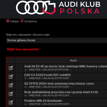
Zaloguj
Zarejestruj
Wątki bez odpowiedzi
|
Aktywne wątki
Strona główna forum
Wątki bez odpowiedzi
Wątki
Audi A8 D3 4E po myciu: brak zielonego MMI i kamery cofani
w
.: WNĘTRZE i UKŁAD ELEKTRYCZNY :.
[100 C4 AAH] Kostki ISO / miniISO
w
.: WNĘTRZE i UKŁAD ELEKTRYCZNY :.
Q3 35TFSI 2024r brak automatycznej zmiany czasu
w
.: WNĘTRZE i UKŁAD ELEKTRYCZNY :.
Brak podświetlania przycisku esp i grzania foteli A3 8L
w
.: WNĘTRZE i UKŁAD ELEKTRYCZNY :.
Problem MMi 2G Bootloader
w
.: WNĘTRZE i UKŁAD ELEKTRYCZNY :.