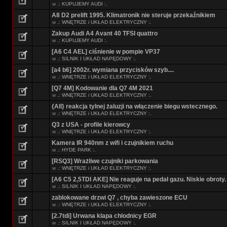
w
.: KUPUJEMY AUDI :.
A8 D2 prelift 1995. Klimatronik nie steruje przekaźnikiem
w
.: WNĘTRZE i UKŁAD ELEKTRYCZNY :.
Zakup Audi A4 Avant 40 TFSI quattro
w
.: KUPUJEMY AUDI :.
[A6 C4 AEL] ciśnienie w pompie VP37
w
.: SILNIK I UKŁAD NAPĘDOWY :.
[a4 b6] 2002r. wymiana przycisków szyb....
w
.: WNĘTRZE i UKŁAD ELEKTRYCZNY :.
[Q7 4M] Kodowanie dla Q7 4M 2021
w
.: WNĘTRZE i UKŁAD ELEKTRYCZNY :.
{All} reakcja tylnej żaluzji na włączenie biegu wstecznego.
w
.: WNĘTRZE i UKŁAD ELEKTRYCZNY :.
Q3 z USA - profile kierowcy
w
.: WNĘTRZE i UKŁAD ELEKTRYCZNY :.
Kamera IR 940nm z wifi i czujnikiem ruchu
w
.: HYDE PARK :.
[RSQ3] Wrażliwe czujniki parkowania
w
.: WNĘTRZE i UKŁAD ELEKTRYCZNY :.
[A6 C5 2,5TDI AKE] Nie reaguje na pedał gazu. Niskie obroty.
w
.: SILNIK I UKŁAD NAPĘDOWY :.
zablokowane drzwi Q7 , chyba zawieszone ECU
w
.: WNĘTRZE i UKŁAD ELEKTRYCZNY :.
[2.7tdi] Urwana klapa chlodnicy EGR
w
.: SILNIK I UKŁAD NAPĘDOWY :.