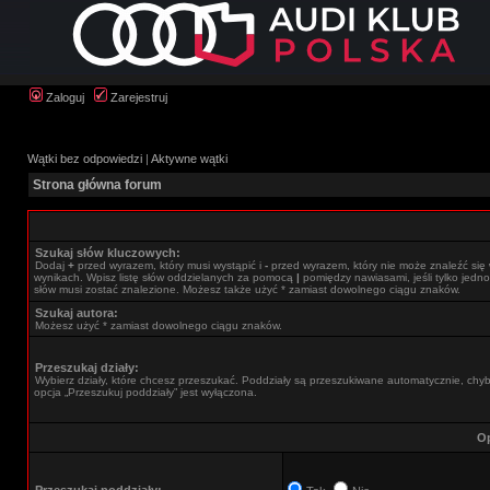
Zaloguj
Zarejestruj
Wątki bez odpowiedzi
|
Aktywne wątki
Strona główna forum
Szukaj słów kluczowych:
Dodaj
+
przed wyrazem, który musi wystąpić i
-
przed wyrazem, który nie może znaleźć się
wynikach. Wpisz listę słów oddzielanych za pomocą
|
pomiędzy nawiasami, jeśli tylko jedno
słów musi zostać znalezione. Możesz także użyć * zamiast dowolnego ciągu znaków.
Szukaj autora:
Możesz użyć * zamiast dowolnego ciągu znaków.
Przeszukaj działy:
Wybierz działy, które chcesz przeszukać. Poddziały są przeszukiwane automatycznie, chy
opcja „Przeszukuj poddziały” jest wyłączona.
Op