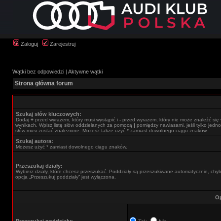
Zaloguj
Zarejestruj
Wątki bez odpowiedzi
|
Aktywne wątki
Strona główna forum
Szukaj słów kluczowych:
Dodaj
+
przed wyrazem, który musi wystąpić i
-
przed wyrazem, który nie może znaleźć się
wynikach. Wpisz listę słów oddzielanych za pomocą
|
pomiędzy nawiasami, jeśli tylko jedno
słów musi zostać znalezione. Możesz także użyć * zamiast dowolnego ciągu znaków.
Szukaj autora:
Możesz użyć * zamiast dowolnego ciągu znaków.
Przeszukaj działy:
Wybierz działy, które chcesz przeszukać. Poddziały są przeszukiwane automatycznie, chy
opcja „Przeszukuj poddziały” jest wyłączona.
Op