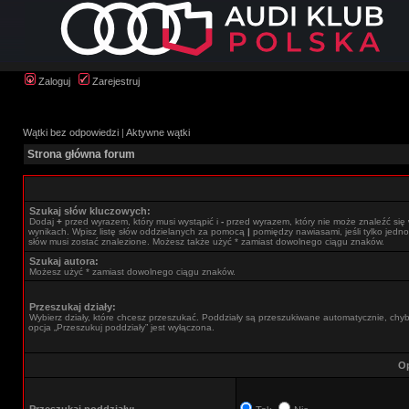
Zaloguj
Zarejestruj
Wątki bez odpowiedzi
|
Aktywne wątki
Strona główna forum
Szukaj słów kluczowych:
Dodaj
+
przed wyrazem, który musi wystąpić i
-
przed wyrazem, który nie może znaleźć się
wynikach. Wpisz listę słów oddzielanych za pomocą
|
pomiędzy nawiasami, jeśli tylko jedno
słów musi zostać znalezione. Możesz także użyć * zamiast dowolnego ciągu znaków.
Szukaj autora:
Możesz użyć * zamiast dowolnego ciągu znaków.
Przeszukaj działy:
Wybierz działy, które chcesz przeszukać. Poddziały są przeszukiwane automatycznie, chy
opcja „Przeszukuj poddziały” jest wyłączona.
Op