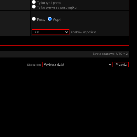
Tylko tytuł postu
Tylko pierwszy post wątku
Posty
Wątki
znaków w poście
Strefa czasowa: UTC + 2
Skocz do: