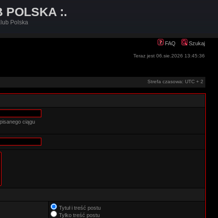
B POLSKA :.
lub Polska
FAQ
Szukaj
Teraz jest 06.sie.2026 13:45:36
Strefa czasowa: UTC + 2
pisanego ciągu
Tytuł i treść postu
Tylko treść postu