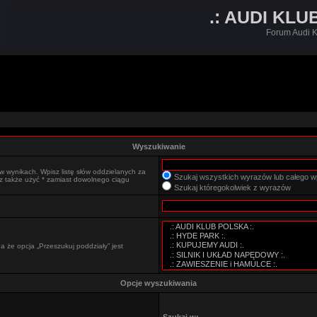
.: AUDI KLU
Forum Audi K
Wyszukiwanie
w wynikach. Wpisz listę słów oddzielanych za
Szukaj wszystkich wyrazów lub całego w
sz także użyć * zamiast dowolnego ciągu
Szukaj któregokolwiek z wyrazów
 że opcja „Przeszukuj poddziały” jest
Opcje wyszukiwania