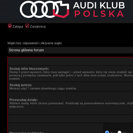
Zaloguj
Zarejestruj
Wątki bez odpowiedzi
|
Aktywne wątki
Strona główna forum
Szukaj słów kluczowych:
Dodaj
+
przed wyrazem, który musi wystąpić i
-
przed wyrazem, który nie może znaleźć się 
pomocą
|
pomiędzy nawiasami, jeśli tylko jedno z tych słów musi zostać znalezione. Może
znaków.
Szukaj autora:
Możesz użyć * zamiast dowolnego ciągu znaków.
Przeszukaj działy:
Wybierz działy, które chcesz przeszukać. Poddziały są przeszukiwane automatycznie, chyba
wyłączona.