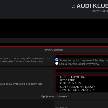
.: AUDI KLU
Forum Audi K
Wyszukiwanie
w wynikach. Wpisz listę słów oddzielanych za
Szukaj wszystkich wyrazów lub całego w
sz także użyć * zamiast dowolnego ciągu
Szukaj któregokolwiek z wyrazów
 że opcja „Przeszukuj poddziały” jest
Opcje wyszukiwania