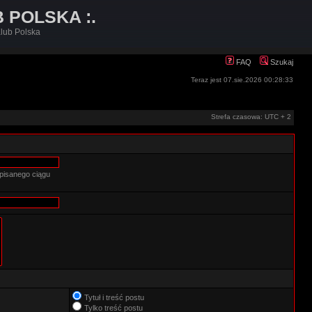
B POLSKA :.
lub Polska
FAQ
Szukaj
Teraz jest 07.sie.2026 00:28:33
Strefa czasowa: UTC + 2
pisanego ciągu
Tytuł i treść postu
Tylko treść postu