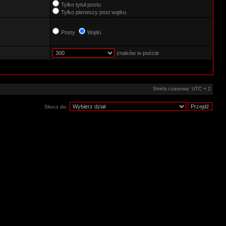
Tylko tytuł postu
Tylko pierwszy post wątku
Posty
Wątki
znaków w poście
Strefa czasowa: UTC + 2
Skocz do: