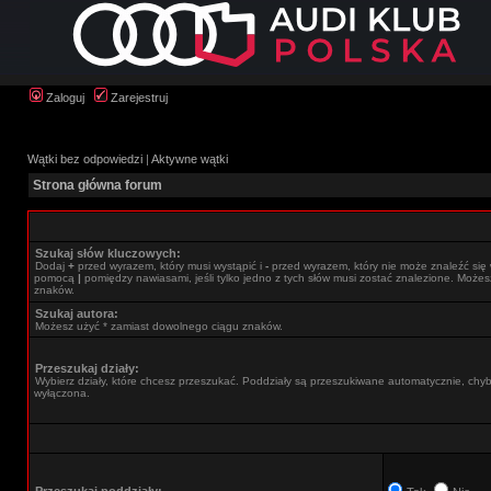
Zaloguj
Zarejestruj
Wątki bez odpowiedzi
|
Aktywne wątki
Strona główna forum
Szukaj słów kluczowych:
Dodaj
+
przed wyrazem, który musi wystąpić i
-
przed wyrazem, który nie może znaleźć się 
pomocą
|
pomiędzy nawiasami, jeśli tylko jedno z tych słów musi zostać znalezione. Może
znaków.
Szukaj autora:
Możesz użyć * zamiast dowolnego ciągu znaków.
Przeszukaj działy:
Wybierz działy, które chcesz przeszukać. Poddziały są przeszukiwane automatycznie, chyba
wyłączona.