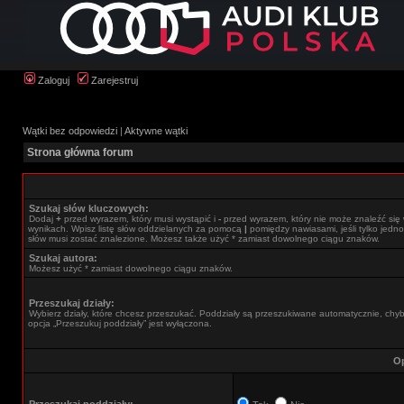
Zaloguj
Zarejestruj
Wątki bez odpowiedzi
|
Aktywne wątki
Strona główna forum
Szukaj słów kluczowych:
Dodaj
+
przed wyrazem, który musi wystąpić i
-
przed wyrazem, który nie może znaleźć się
wynikach. Wpisz listę słów oddzielanych za pomocą
|
pomiędzy nawiasami, jeśli tylko jedno
słów musi zostać znalezione. Możesz także użyć * zamiast dowolnego ciągu znaków.
Szukaj autora:
Możesz użyć * zamiast dowolnego ciągu znaków.
Przeszukaj działy:
Wybierz działy, które chcesz przeszukać. Poddziały są przeszukiwane automatycznie, chy
opcja „Przeszukuj poddziały” jest wyłączona.
Op