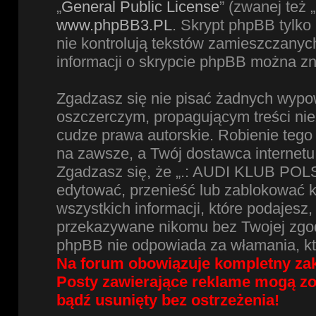
„
General Public License
” (zwanej też
www.phpBB3.PL
. Skrypt phpBB tylko 
nie kontrolują tekstów zamieszczanyc
informacji o skrypcie phpBB można zn
Zgadzasz się nie pisać żadnych wypow
oszczerczym, propagującym treści ni
cudze prawa autorskie. Robienie te
na zawsze, a Twój dostawca internet
Zgadzasz się, że „.: AUDI KLUB POLS
edytować, przenieść lub zablokować 
wszystkich informacji, które podajesz
przekazywane nikomu bez Twojej zgod
phpBB nie odpowiada za włamania, k
Na forum obowiązuje kompletny zak
Posty zawierające reklame mogą z
bądź usunięty bez ostrzeżenia!