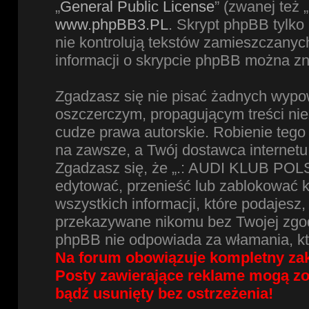
„
General Public License
” (zwanej też
www.phpBB3.PL
. Skrypt phpBB tylko 
nie kontrolują tekstów zamieszczanyc
informacji o skrypcie phpBB można zn
Zgadzasz się nie pisać żadnych wypow
oszczerczym, propagującym treści ni
cudze prawa autorskie. Robienie te
na zawsze, a Twój dostawca internet
Zgadzasz się, że „.: AUDI KLUB POLS
edytować, przenieść lub zablokować 
wszystkich informacji, które podajesz
przekazywane nikomu bez Twojej zgod
phpBB nie odpowiada za włamania, k
Na forum obowiązuje kompletny zak
Posty zawierające reklame mogą z
bądź usunięty bez ostrzeżenia!