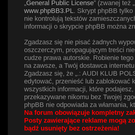
„
General Public License
” (zwanej też
www.phpBB3.PL
. Skrypt phpBB tylko 
nie kontrolują tekstów zamieszczanyc
informacji o skrypcie phpBB można zn
Zgadzasz się nie pisać żadnych wypow
oszczerczym, propagującym treści ni
cudze prawa autorskie. Robienie te
na zawsze, a Twój dostawca internet
Zgadzasz się, że „.: AUDI KLUB POLS
edytować, przenieść lub zablokować 
wszystkich informacji, które podajesz
przekazywane nikomu bez Twojej zgod
phpBB nie odpowiada za włamania, k
Na forum obowiązuje kompletny zak
Posty zawierające reklame mogą z
bądź usunięty bez ostrzeżenia!