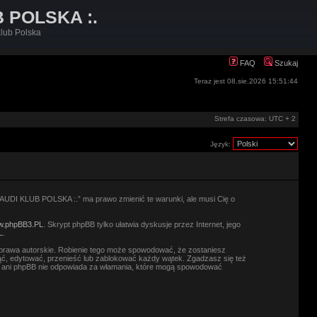
B POLSKA :.
lub Polska
FAQ
Szukaj
Teraz jest 08.sie.2026 15:51:44
Strefa czasowa: UTC + 2
Język:
.: AUDI KLUB POLSKA :.” ma prawo zmienić te warunki, ale musi Cię o
.phpBB3.PL
. Skrypt phpBB tylko ułatwia dyskusje przez Internet, jego
L
.
prawa autorskie. Robienie tego może spowodować, że zostaniesz
ć, edytować, przenieść lub zablokować każdy wątek. Zgadzasz się też
.” ani phpBB nie odpowiada za włamania, które mogą spowodować