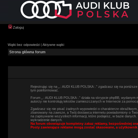
Zaloguj
Wątki bez odpowiedzi
|
Aktywne wątki
Strona główna forum
Rejestrując się na „.: AUDI KLUB POLSKA :.” zgadzasz się na poniższe w
tym poinformować.
Forum „.: AUDI KLUB POLSKA :.” działa na skrypcie phpBB, wydanym na 
autorzy nie kontrolują tekstów zamieszczanych w Internecie za pomocą
Zgadzasz się nie pisać żadnych wypowiedzi o charakterze obraźliwym
zbanowany na zawsze, a Twój dostawca internetu powiadomiony o Twoi
na zapisywanie wszystkich informacji, które podajesz, w bazie danyc
wykradzenie danych.
Na forum obowiązuje kompletny zakaz reklamy, bezpośredniej ora
Posty zawierające reklame mogą zostać skasowane, a użytkownik