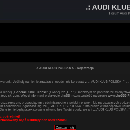
.: AUDI KLU
Forum Audi K
.: AUDI KLUB POLSKA :. - Rejestracja
arunki. Jeśli się na nie nie zgadzasz, opuść i nie korzystaj z „.: AUDI KLUB POLSKA :.”. „
licencji „
General Public License
” (zwanej też „GPL”) i możliwym do pobrania ze strony
www
 tego skryptu. Więcej informacji o skrypcie phpBB można znaleźć na stronie
www.phpBB3.P
, oszczerczym, propagującym treści niezgodne z polskim prawem lub naruszających cudze 
m zachowaniu. Zgadzasz się, że „.: AUDI KLUB POLSKA :.” ma prawo w każdej chwili usuną
h. Dane te nie będą przekazywane nikomu bez Twojej zgody, ale ani „.: AUDI KLUB POLSKA :
z pośredniej!
 zbanowany bądź usunięty bez ostrzeżenia!