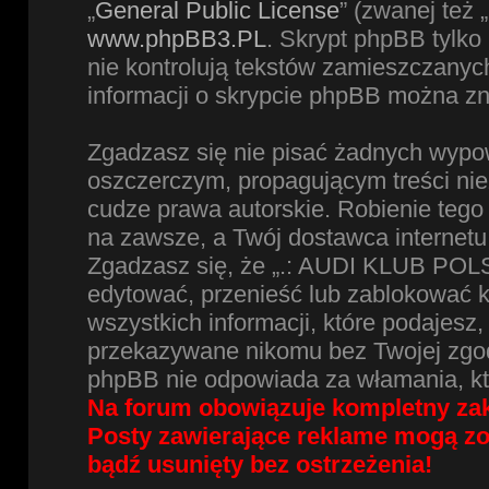
„
General Public License
” (zwanej też
www.phpBB3.PL
. Skrypt phpBB tylko 
nie kontrolują tekstów zamieszczanyc
informacji o skrypcie phpBB można zn
Zgadzasz się nie pisać żadnych wypow
oszczerczym, propagującym treści ni
cudze prawa autorskie. Robienie te
na zawsze, a Twój dostawca internet
Zgadzasz się, że „.: AUDI KLUB POLS
edytować, przenieść lub zablokować 
wszystkich informacji, które podajesz
przekazywane nikomu bez Twojej zgod
phpBB nie odpowiada za włamania, k
Na forum obowiązuje kompletny zak
Posty zawierające reklame mogą z
bądź usunięty bez ostrzeżenia!