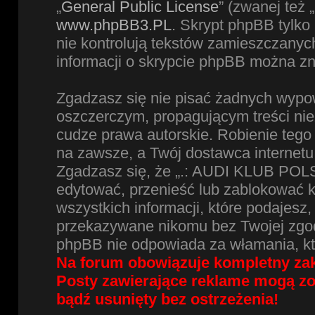
„
General Public License
” (zwanej też
www.phpBB3.PL
. Skrypt phpBB tylko 
nie kontrolują tekstów zamieszczanyc
informacji o skrypcie phpBB można zn
Zgadzasz się nie pisać żadnych wypow
oszczerczym, propagującym treści ni
cudze prawa autorskie. Robienie te
na zawsze, a Twój dostawca internet
Zgadzasz się, że „.: AUDI KLUB POLS
edytować, przenieść lub zablokować 
wszystkich informacji, które podajesz
przekazywane nikomu bez Twojej zgod
phpBB nie odpowiada za włamania, k
Na forum obowiązuje kompletny zak
Posty zawierające reklame mogą z
bądź usunięty bez ostrzeżenia!