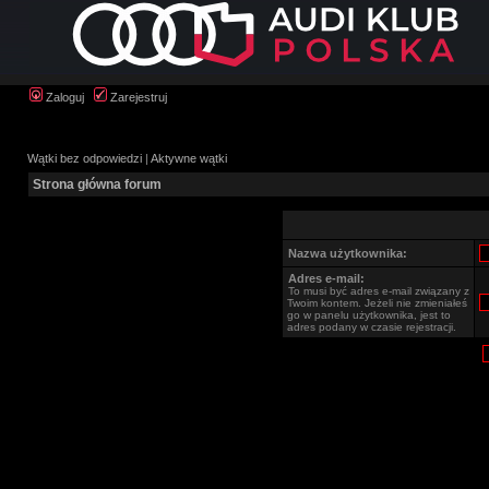
Zaloguj
Zarejestruj
Wątki bez odpowiedzi
|
Aktywne wątki
Strona główna forum
Nazwa użytkownika:
Adres e-mail:
To musi być adres e-mail związany z
Twoim kontem. Jeżeli nie zmieniałeś
go w panelu użytkownika, jest to
adres podany w czasie rejestracji.