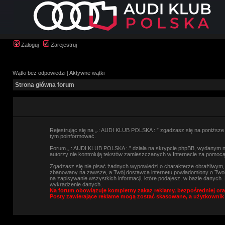
Zaloguj
Zarejestruj
Wątki bez odpowiedzi
|
Aktywne wątki
Strona główna forum
Rejestrując się na „.: AUDI KLUB POLSKA :.” zgadzasz się na poniższe w
tym poinformować.
Forum „.: AUDI KLUB POLSKA :.” działa na skrypcie phpBB, wydanym na 
autorzy nie kontrolują tekstów zamieszczanych w Internecie za pomocą
Zgadzasz się nie pisać żadnych wypowiedzi o charakterze obraźliwym
zbanowany na zawsze, a Twój dostawca internetu powiadomiony o Twoi
na zapisywanie wszystkich informacji, które podajesz, w bazie danyc
wykradzenie danych.
Na forum obowiązuje kompletny zakaz reklamy, bezpośredniej ora
Posty zawierające reklame mogą zostać skasowane, a użytkownik