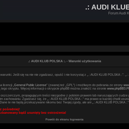
.: AUDI KLU
Forum Audi K
.: AUDI KLUB POLSKA :. - Warunki użytkowania
arunki. Jeśli się na nie nie zgadzasz, opuść i nie korzystaj z „.: AUDI KLUB POLSKA :.”. „
licencji „
General Public License
” (zwanej też „GPL”) i możliwym do pobrania ze strony
www
 tego skryptu. Więcej informacji o skrypcie phpBB można znaleźć na stronie
www.phpBB3.P
, oszczerczym, propagującym treści niezgodne z polskim prawem lub naruszających cudze 
m zachowaniu. Zgadzasz się, że „.: AUDI KLUB POLSKA :.” ma prawo w każdej chwili usuną
h. Dane te nie będą przekazywane nikomu bez Twojej zgody, ale ani „.: AUDI KLUB POLSKA :
z pośredniej!
 zbanowany bądź usunięty bez ostrzeżenia!
Powrót do ekranu logowania