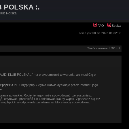
B POLSKA :.
lub Polska
FAQ
Szukaj
Teraz jest 08.sie.2026 06:32:08
Strefa czasowa: UTC + 2
.: AUDI KLUB POLSKA :.” ma prawo zmienić te warunki, ale musi Cię o
.phpBB3.PL
. Skrypt phpBB tylko ułatwia dyskusje przez Internet, jego
L
.
prawa autorskie. Robienie tego może spowodować, że zostaniesz
ć, edytować, przenieść lub zablokować każdy wątek. Zgadzasz się też
.” ani phpBB nie odpowiada za włamania, które mogą spowodować