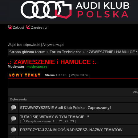
Zaloguj
Zarejestruj
Wątki bez odpowiedzi
|
Aktywne wątki
Strona główna forum
»
Forum Techniczne
»
.: ZAWIESZENIE i HAMULCE :.
.: ZAWIESZENIE i HAMULCE :.
Moderator:
moderatorzy
Strona
1
z
108
[ Wątki: 5374 ]
Wą
Ogłoszenia
STOWARZYSZENIE Audi Klub Polska - Zapraszamy!
TUTAJ SIĘ WITAMY W TYM TEMACIE !!!
[
Przejdź na stronę:
1
...
21
,
22
,
23
]
PRZECZYTAJ ZANIM COŚ NAPISZESZ- NAZWY TEMATÓW