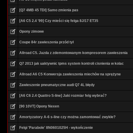
[Q7 4MB 45 TDI] Samo zmienia pas
[A6 C5 2.4 '99] Czy mieści się felga 8J/17 ET35
Opony zimowe
Coupe 84r zawieszenia przód tył
Allroad C5. Jazda z zdemontowanym kompresorem zawieszenia
Q7 2013 jak uaktywnic tpms system kontroli cisnienia w kolac
Allroad A6 C5 Konwersja zawieszenia miechów na sprężyne
Zawieszenie pneumatyczne audi Q7 4L błędy
[A6 C6 2.4 Quattro S-line] Jaki rozmiar felg wybrać?
[90 10VT] Opony Nexen
Amortyzatory A-6 s-line czy można zamontować zwykłe?
Felgi 'Parabole' 8N0601025H - wykończenie