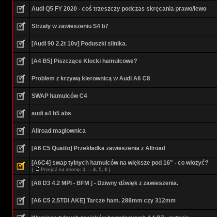
Audi Q5 FY 2020 - coś trzeszczy podczas skręcania prawo/lewo
Strzały w zawieszeniu S4 b7
[Audi 90 2.2t 10v] Poduszki silnika.
[A4 B5] Piszczące Klocki hamulcowe?
Problem z krzywą kierownicą w Audi A6 C8
SWAP hamulców C4
audi a4 b5 abs
Allroad maglownica
[A6 C5 Quatto] Przekładka zawieszenia z Allroad
[A6C4] swap tylnych hamulców na większe pod 16" - co włożyć?
[
Przejdź na stronę:
1
...
4
,
5
,
6
]
[A8 D3 4.2 MPI - BFM ] - Dziwny dźwięk z zawieszenia.
[A6 C5 2.5TDI AKE] Tarcze ham. 288mm czy 312mm