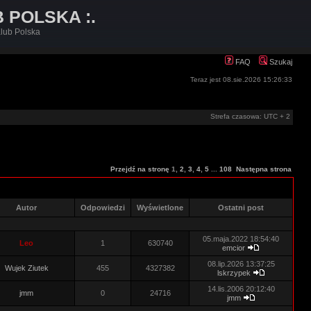
B POLSKA :.
lub Polska
FAQ
Szukaj
Teraz jest 08.sie.2026 15:26:33
Strefa czasowa: UTC + 2
Przejdź na stronę
1
,
2
,
3
,
4
,
5
...
108
Następna strona
Autor
Odpowiedzi
Wyświetlone
Ostatni post
05.maja.2022 18:54:40
Leo
1
630740
emcior
08.lip.2026 13:37:25
Wujek Ziutek
455
4327382
lskrzypek
14.lis.2006 20:12:40
jmm
0
24716
jmm