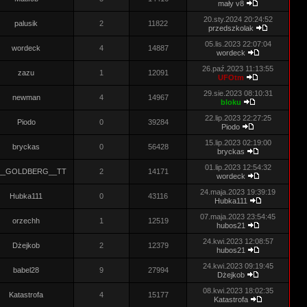
mały v8
20.sty.2024 20:24:52
palusik
2
11822
przedszkolak
05.lis.2023 22:07:04
wordeck
4
14887
wordeck
26.paź.2023 11:13:55
zazu
1
12091
UFOtm
29.sie.2023 08:10:31
newman
4
14967
bloku
22.lip.2023 22:27:25
Piodo
0
39284
Piodo
15.lip.2023 02:19:00
bryckas
0
56428
bryckas
01.lip.2023 12:54:32
__GOLDBERG__TT
2
14171
wordeck
24.maja.2023 19:39:19
Hubka111
0
43116
Hubka111
07.maja.2023 23:54:45
orzechh
1
12519
hubos21
24.kwi.2023 12:08:57
Dżejkob
2
12379
hubos21
24.kwi.2023 09:19:45
babel28
9
27994
Dżejkob
08.kwi.2023 18:02:35
Katastrofa
4
15177
Katastrofa