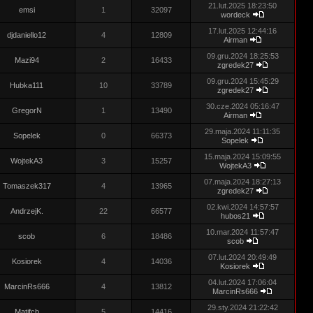
21.lut.2025 18:23:50
emsi
1
32097
wordeck
17.lut.2025 12:44:16
djdaniello12
4
12809
Airman
09.gru.2024 18:25:53
Mazi94
2
16433
zgredek27
09.gru.2024 15:45:29
Hubka111
10
33789
zgredek27
30.cze.2024 05:16:47
GregorN
1
13490
Airman
29.maja.2024 11:11:35
Sopelek
0
66373
Sopelek
15.maja.2024 15:09:55
WojtekA3
3
15257
WojtekA3
07.maja.2024 18:27:13
Tomaszek317
4
13965
zgredek27
02.kwi.2024 14:57:57
AndrzejK.
22
66577
hubos21
10.mar.2024 11:57:47
scob
6
18486
scob
07.lut.2024 20:49:49
Kosiorek
4
14036
Kosiorek
04.lut.2024 17:06:04
MarcinRs666
4
13812
MarcinRs666
29.sty.2024 21:22:42
Matifcb
5
14416