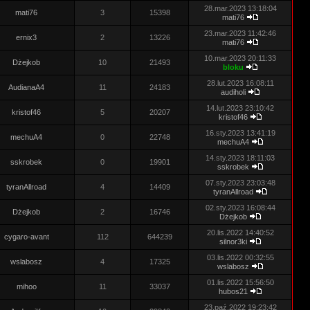
28.mar.2023 13:18:04
mati76
3
15398
mati76
23.mar.2023 11:42:46
ernix3
2
13226
mati76
10.mar.2023 20:11:33
Dżejkob
10
21493
bloku
28.lut.2023 16:08:11
AudianaA4
11
24183
audiholi
14.lut.2023 23:10:42
kristof46
5
20207
kristof46
16.sty.2023 13:41:19
mechuA4
0
22748
mechuA4
14.sty.2023 18:11:03
sskrobek
0
19901
sskrobek
07.sty.2023 23:03:48
tyranAllroad
4
14409
tyranAllroad
02.sty.2023 16:08:44
Dżejkob
2
16746
Dżejkob
20.lis.2022 14:40:52
cygaro-avant
112
644239
silnor3ki
03.lis.2022 00:32:55
wslabosz
4
17325
wslabosz
01.lis.2022 15:56:50
mihoo
11
33037
hubos21
23.paź.2022 19:23:42