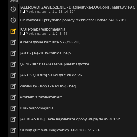
Wątki
[ALLROAD] ZAWIESZENIE - Diagnostyka-LOGI, opis, naprawy, FAQ
[
Przejdź na stronę:
1
...
13
,
14
,
15
]
Ciekawostki i przydatne porady techniczne update 24.08.2011
[C3] Pompa wspomagania
[
Przejdź na stronę:
1
,
2
,
3
,
4
]
Alternatywne hamulce S7 (C8 / 4K)
[A8 D2] Pękła zwrotnica, help
Q7 4l 2007 r zawieszenie pneumatyczne
[A6 C5 Quattro] Sanki tył z V8 do V6
Zawias tył / kołyska a4 b5q / b4q
Problem z zawieszeniem
Brak wspomagania...
[AUDI A5 8T8] Jakie największe opony wejdą do a5 2015?
Osłony gumowe maglownicy Audi 100 C4 2.3e