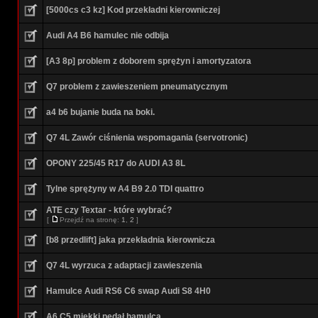
[5000cs c3 kz] Kod przekładni kierowniczej
Audi A4 B6 hamulec nie odbija
[A3 8p] problem z doborem sprężyn i amortyzatora
Q7 problem z zawieszeniem pneumatycznym
a4 b6 bujanie buda na boki.
Q7 4L Zawór ciśnienia wspomagania (servotronic)
OPONY 225/45 R17 do AUDI A3 8L
Tylne sprężyny w A4 B9 2.0 TDI quattro
ATE czy Textar - które wybrać?
[
Przejdź na stronę:
1
,
2
]
[b8 przedlift] jaka przekładnia kierownicza
Q7 4L wyrzuca z adaptacji zawieszenia
Hamulce Audi RS6 C6 swap Audi S8 4H0
A6 C5 miękki pedał hamulca