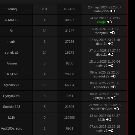
20.maja.2024 21:25:37
Stamlej
291
617425
kuba2955
24.sie.2011 13:38:35
ADAM 12
4
40827
emge
15.lip.2026 02:31:59
Blt
69
31747
rodzynek
22.sty.2026 23:21:18
matik
1
27166
dice111
27.gru.2025 14:37:24
synek a8
14
19273
dice111
15.gru.2025 11:00:04
Aidorei
5
8708
mały v8
09.lis.2025 22:22:56
Dżejkob
4
20930
zgredek27
09.lis.2025 22:21:39
zgredek27
10
66864
zgredek27
08.lis.2025 19:17:47
Cytryn3030
3
7081
Cytryn3030
21.wrz.2025 15:46:15
Soolider123
5
21606
NatalieOldCars
13.sie.2025 06:54:37
k11h
0
110808
k11h
07.sie.2025 13:29:18
Audi100srebro
1
6961
mały v8