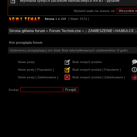
Wymiana tylnych zacisków hamulcowych A4 B7 - pytanie
Wyświetl wątki nie starsze niż:
Strona
1
z
108
[ Wątki: 5374 ]
Strona główna forum
»
Forum Techniczne
»
.: ZAWIESZENIE i HAMULCE :.
Kto przegląda forum
Użytkownicy przeglądający ten dział: Brak zidentyfikowanych użytkowników i 8 gości
Nowe posty
Brak nowych postów
Nowe posty [ Popularne ]
Brak nowych postów [ Popularne ]
Nowe posty [ Zablokowane ]
Brak nowych postów [ Zablokowane ]
Szukaj: