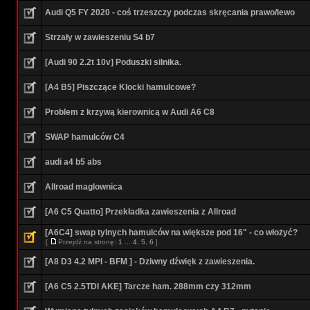
Audi Q5 FY 2020 - coś trzeszczy podczas skręcania prawo/lewo
Strzały w zawieszeniu S4 b7
[Audi 90 2.2t 10v] Poduszki silnika.
[A4 B5] Piszczące Klocki hamulcowe?
Problem z krzywą kierownicą w Audi A6 C8
SWAP hamulców C4
audi a4 b5 abs
Allroad maglownica
[A6 C5 Quatto] Przekładka zawieszenia z Allroad
[A6C4] swap tylnych hamulców na większe pod 16" - co włożyć?
[
Przejdź na stronę:
1
...
4
,
5
,
6
]
[A8 D3 4.2 MPI - BFM ] - Dziwny dźwięk z zawieszenia.
[A6 C5 2.5TDI AKE] Tarcze ham. 288mm czy 312mm