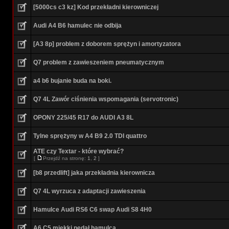
[5000cs c3 kz] Kod przekładni kierowniczej
Audi A4 B6 hamulec nie odbija
[A3 8p] problem z doborem sprężyn i amortyzatora
Q7 problem z zawieszeniem pneumatycznym
a4 b6 bujanie buda na boki.
Q7 4L Zawór ciśnienia wspomagania (servotronic)
OPONY 225/45 R17 do AUDI A3 8L
Tylne sprężyny w A4 B9 2.0 TDI quattro
ATE czy Textar - które wybrać?
[
Przejdź na stronę:
1
,
2
]
[b8 przedlift] jaka przekładnia kierownicza
Q7 4L wyrzuca z adaptacji zawieszenia
Hamulce Audi RS6 C6 swap Audi S8 4H0
A6 C5 miękki pedał hamulca