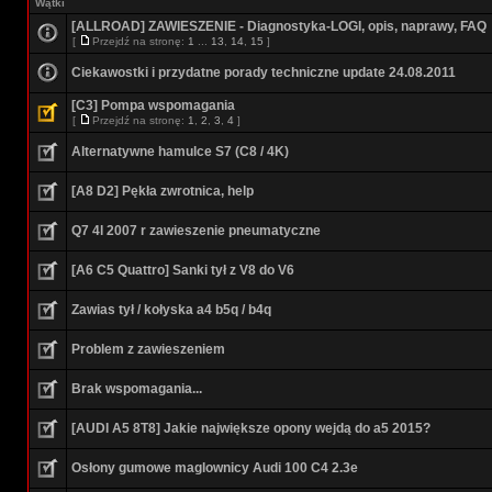
Wątki
[ALLROAD] ZAWIESZENIE - Diagnostyka-LOGI, opis, naprawy, FAQ
[
Przejdź na stronę:
1
...
13
,
14
,
15
]
Ciekawostki i przydatne porady techniczne update 24.08.2011
[C3] Pompa wspomagania
[
Przejdź na stronę:
1
,
2
,
3
,
4
]
Alternatywne hamulce S7 (C8 / 4K)
[A8 D2] Pękła zwrotnica, help
Q7 4l 2007 r zawieszenie pneumatyczne
[A6 C5 Quattro] Sanki tył z V8 do V6
Zawias tył / kołyska a4 b5q / b4q
Problem z zawieszeniem
Brak wspomagania...
[AUDI A5 8T8] Jakie największe opony wejdą do a5 2015?
Osłony gumowe maglownicy Audi 100 C4 2.3e