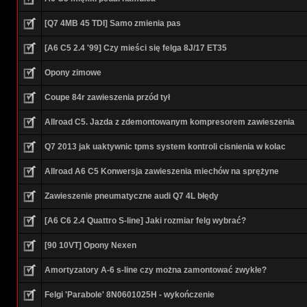
[Q7 4MB 45 TDI] Samo zmienia pas
[A6 C5 2.4 '99] Czy mieści się felga 8J/17 ET35
Opony zimowe
Coupe 84r zawieszenia przód tył
Allroad C5. Jazda z zdemontowanym kompresorem zawieszenia
Q7 2013 jak uaktywnic tpms system kontroli cisnienia w kolac
Allroad A6 C5 Konwersja zawieszenia miechów na sprężyne
Zawieszenie pneumatyczne audi Q7 4L błędy
[A6 C6 2.4 Quattro S-line] Jaki rozmiar felg wybrać?
[90 10VT] Opony Nexen
Amortyzatory A-6 s-line czy można zamontować zwykłe?
Felgi 'Parabole' 8N0601025H - wykończenie