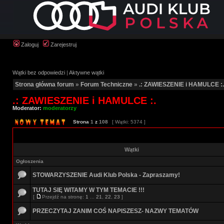
Zaloguj
Zarejestruj
Wątki bez odpowiedzi
|
Aktywne wątki
Strona główna forum
»
Forum Techniczne
»
.: ZAWIESZENIE i HAMULCE :.
.: ZAWIESZENIE i HAMULCE :.
Moderator:
moderatorzy
Strona
1
z
108
[ Wątki: 5374 ]
Wątki
Ogłoszenia
STOWARZYSZENIE Audi Klub Polska - Zapraszamy!
TUTAJ SIĘ WITAMY W TYM TEMACIE !!!
[
Przejdź na stronę:
1
...
21
,
22
,
23
]
PRZECZYTAJ ZANIM COŚ NAPISZESZ- NAZWY TEMATÓW