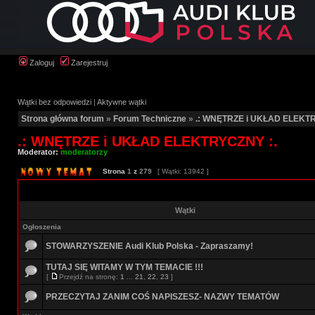
Zaloguj
Zarejestruj
Wątki bez odpowiedzi
|
Aktywne wątki
Strona główna forum
»
Forum Techniczne
»
.: WNĘTRZE i UKŁAD ELEKTR
.: WNĘTRZE i UKŁAD ELEKTRYCZNY :.
Moderator:
moderatorzy
Strona
1
z
279
[ Wątki: 13942 ]
Wątki
Ogłoszenia
STOWARZYSZENIE Audi Klub Polska - Zapraszamy!
TUTAJ SIĘ WITAMY W TYM TEMACIE !!!
[
Przejdź na stronę:
1
...
21
,
22
,
23
]
PRZECZYTAJ ZANIM COŚ NAPISZESZ- NAZWY TEMATÓW