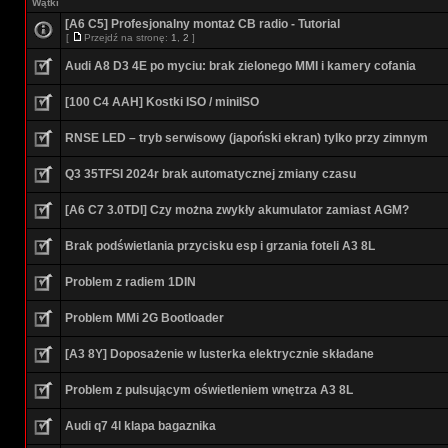
Wątki
[A6 C5] Profesjonalny montaż CB radio - Tutorial
[
Przejdź na stronę:
1
,
2
]
Audi A8 D3 4E po myciu: brak zielonego MMI i kamery cofania
[100 C4 AAH] Kostki ISO / miniISO
RNSE LED – tryb serwisowy (japoński ekran) tylko przy zimnym
Q3 35TFSI 2024r brak automatycznej zmiany czasu
[A6 C7 3.0TDI] Czy można zwykły akumulator zamiast AGM?
Brak podświetlania przycisku esp i grzania foteli A3 8L
Problem z radiem 1DIN
Problem MMi 2G Bootloader
[A3 8Y] Doposażenie w lusterka elektrycznie składane
Problem z pulsującym oświetleniem wnętrza A3 8L
Audi q7 4l klapa bagaznika