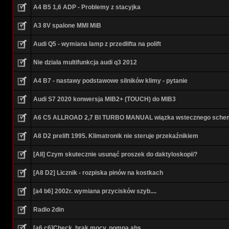
A4 B5 1,6 ADP - Problemy z stacyjka
A3 8V spalone MMI MiB
Audi Q5 - wymiana lamp z przedlifta na polift
Nie działa multifunkcja audi q3 2012
A4 B7 - nastawy podstawowe silników klimy - pytanie
Audi S7 2020 konwersja MIB2+ (TOUCH) do MIB3
A6 C5 ALLROAD 2,7 BI TURBO MANUAL wiązka wstecznego sche
A8 D2 prelift 1995. Klimatronik nie steruje przekaźnikiem
[All] Czym skutecznie usunąć proszek do daktyloskopii?
[A8 D2] Licznik - rozpiska pinów na kostkach
[a4 b6] 2002r. wymiana przycisków szyb....
Radio 2din
[a6 c6]Check, brak mocy, pompa abs.