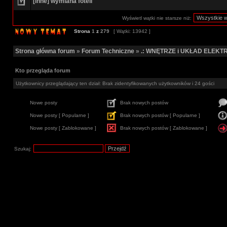
[inne] wymiana foteli
Wyświetl wątki nie starsze niż:
Strona
1
z
279
[ Wątki: 13942 ]
Strona główna forum
»
Forum Techniczne
»
.: WNĘTRZE i UKŁAD ELEKTR
Kto przegląda forum
Użytkownicy przeglądający ten dział: Brak zidentyfikowanych użytkowników i 24 gości
Nowe posty
Brak nowych postów
Nowe posty [ Popularne ]
Brak nowych postów [ Popularne ]
Nowe posty [ Zablokowane ]
Brak nowych postów [ Zablokowane ]
Szukaj: