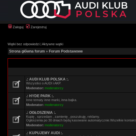
Zaloguj
Zarejestruj
Wątki bez odpowiedzi
|
Aktywne wątki
Strona główna forum
»
Forum Podstawowe
.: AUDI KLUB POLSKA :.
Wszystko o AUDI i AKP.
Moderator:
moderatorzy
.: HYDE PARK :.
Inne tematy inne marki, inna bajka.
Moderator:
moderatorzy
.: OGŁOSZENIA :.
Kupię , sprzedam , zamienię , poszukuję, reklamy.
Ogłoszenia po 30 dniach będą kasowane automatycznie.Wszelkie kontakt
Moderator:
moderatorzy
.: KUPUJEMY AUDI :.