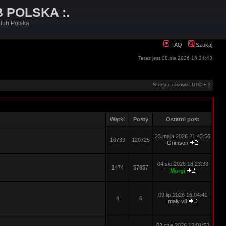
B POLSKA :.
lub Polska
FAQ
Szukaj
Teraz jest 08.sie.2026 16:24:43
Strefa czasowa: UTC + 2
Wątki
Posty
Ostatni post
23.maja.2026 21:43:56
10739
120725
Grimson
04.sie.2026 18:23:39
1474
57857
Morgi
09.lip.2026 16:04:41
4
6
mały v8
02.cze.2026 12:01:53