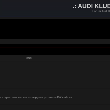
.: AUDI KLU
Forum Audi K
Dział
y z ogłoszeniodawcami rozwiązywac prosze na PW maila etc.