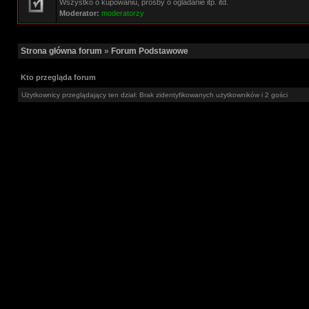
Wszystko o kupowaniu, prosby o ogladanie itp. itd.
Moderator:
moderatorzy
Strona główna forum
»
Forum Podstawowe
Kto przegląda forum
Użytkownicy przeglądający ten dział: Brak zidentyfikowanych użytkowników i 2 gości