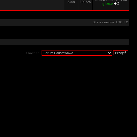
8409
109725
gitmar
Strefa czasowa: UTC + 2
Skocz do: