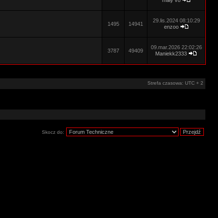
mały v8
29.lis.2024 08:10:29
1495
14941
enzoo
09.mar.2026 22:02:26
3787
49409
Maniekk2333
Strefa czasowa: UTC + 2
Skocz do: