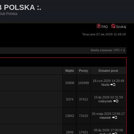
B POLSKA :.
lub Polska
FAQ
Szukaj
Teraz jest 07.sie.2026 11:49:16
Strefa czasowa: UTC + 2
Wątki
Posty
Ostatni post
18.cze.2026 14:20:49
20908
163499
Norbi
15.lip.2026 02:31:59
5374
37412
rodzynek
26.maja.2026 13:56:17
13942
71615
miastek
08.lip.2026 17:00:58
2849
17421