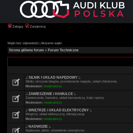
Zaloguj
Zarejestruj
Wątki bez odpowiedzi
|
Aktywne wątki
Strona główna forum
»
Forum Techniczne
.: SILNIK I UKŁAD NAPĘDOWY :.
Silniki, skrzynie biegów, przeniesienie napędu, układ chłodzenia.
Moderator:
moderatorzy
.: ZAWIESZENIE i HAMULCE :.
Zawieszenie, hamulce, układ kierowniczy, koła i opony.
Moderator:
moderatorzy
.: WNĘTRZE i UKŁAD ELEKTRYCZNY :.
Wnętrze, układ elektryczny, klimatyzacja.
Moderator:
moderatorzy
.: NADWOZIE :.
Nadwozie, lakier, oświetlenie zewnętrzne.