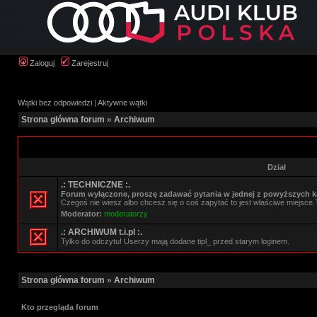
Zaloguj
Zarejestruj
Wątki bez odpowiedzi
|
Aktywne wątki
Strona główna forum
»
Archiwum
Dział
.: TECHNICZNE :.
Forum wyłączone, proszę zadawać pytania w jednej z powyższych ka
Czegoś nie wiesz albo chcesz się o coś zapytać to jest właściwe miejsce.
Moderator:
moderatorzy
.: ARCHIWUM t.i.pl :.
Tylko do odczytu! Userzy mają dodane tipl_ przed starym loginem.
Strona główna forum
»
Archiwum
Kto przegląda forum