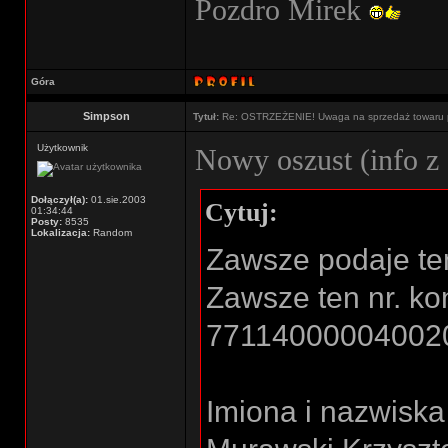
Pozdro Mirek
Góra
Simpson
Tytuł:
Re: OSTRZEŻENIE! Uwaga na sprzedaż towaru p
Użytkownik
Nowy oszust (info z
Dołączył(a):
01.sie.2003
Cytuj:
01:34:44
Posty:
8535
Lokalizacja:
Random
Zawsze podaje ten
Zawsze ten nr. ko
77114000004002
Imiona i nazwiska