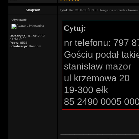
Simpson
Tytuł:
Re: OSTRZEŻENIE! Uwaga na sprzedaż towaru p
Użytkownik
Cytuj:
Dołączył(a):
01.sie.2003
01:34:44
nr telefonu: 797 
Posty:
8535
Lokalizacja:
Random
Gościu podał taki
stanislaw mazor
ul krzemowa 20
19-300 ełk
85 2490 0005 00
________________