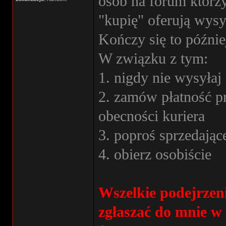
osób na forum którz
"kupię" oferują wys
Kończy się to późnie
W związku z tym:
1. nigdy nie wysyła
2. zamów płatność pr
obecności kuriera
3. poproś sprzedając
4. obierz osobiście
Wszelkie podejrzen
zgłaszać do mnie w