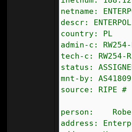
inetnum: 188.12
netname: ENTERP
descr: ENTERPOL
country: PL
admin-c: RW254-
tech-c: RW254-R
status: ASSIGNE
mnt-by: AS41809
source: RIPE # 
person: Rober
address: Enterp