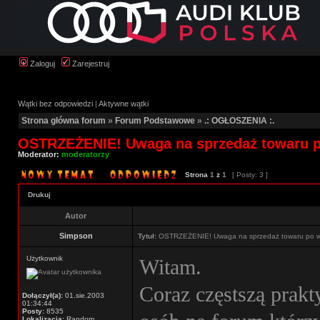
Zaloguj
Zarejestruj
Wątki bez odpowiedzi
|
Aktywne wątki
Strona główna forum
»
Forum Podstawowe
»
.: OGŁOSZENIA :.
OSTRZEŻENIE! Uwaga na sprzedaż towaru po
Moderator:
moderatorzy
Strona
1
z
1
[ Posty: 3 ]
Drukuj
Autor
Simpson
Tytuł:
OSTRZEŻENIE! Uwaga na sprzedaż towaru po wp
Użytkownik
Witam.
Coraz częstszą prakt
Dołączył(a):
01.sie.2003
01:34:44
Posty:
8535
Lokalizacja:
Random