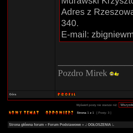
Murawski Krzyszt
Adres z Rzeszowa
340.
E-mail:
zbigniewm
________________
Pozdro Mirek
Góra
Wyświetl posty nie starsze niż:
Strona
1
z
1
[ Posty: 3 ]
Strona główna forum
»
Forum Podstawowe
»
.: OGŁOSZENIA :.