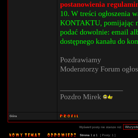
postanowienia regulamin
10. W treści ogłoszenia
KONTAKTU, pomijając moż
podać dowolnie: email alb
dostępnego kanału do kom
Pozdrawiamy
Moderatorzy Forum ogłos
_________________
Pozdro Mirek
Góra
Wyświetl posty nie starsze niż:
Strona
1
z
1
[ Posty: 1 ]