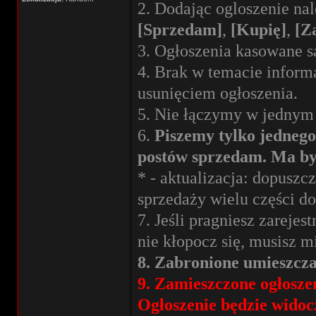
2. Dodając ogloszenie nal
[Sprzedam]
,
[Kupię]
,
[Z
3. Ogłoszenia kasowane s
4. Brak w temacie inform
usunięciem ogłoszenia.
5. Nie łączymy w jednym 
6.
Piszemy tylko jednego
postów sprzedam. Ma być
* - aktualizacja: dopusz
sprzedaży wielu części d
7. Jeśli pragniesz zarejes
nie kłopocz się, musisz 
8. Zabronione umieszcz
9. Zamieszczone ogłosz
Ogłoszenie będzie widoc