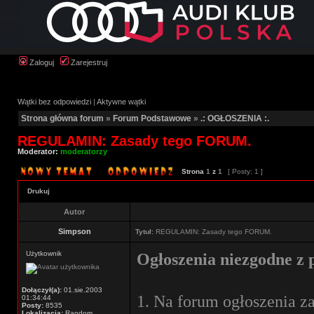
Zaloguj
Zarejestruj
Wątki bez odpowiedzi
|
Aktywne wątki
Strona główna forum
»
Forum Podstawowe
»
.: OGŁOSZENIA :.
REGULAMIN: Zasady tego FORUM.
Moderator:
moderatorzy
Strona
1
z
1
[ Posty: 1 ]
Drukuj
Autor
Simpson
Tytuł:
REGULAMIN: Zasady tego FORUM.
Użytkownik
Ogłoszenia niezgodne z
Dołączył(a):
01.sie.2003
1. Na forum ogłoszenia z
01:34:44
Posty:
8535
Lokalizacja:
Random