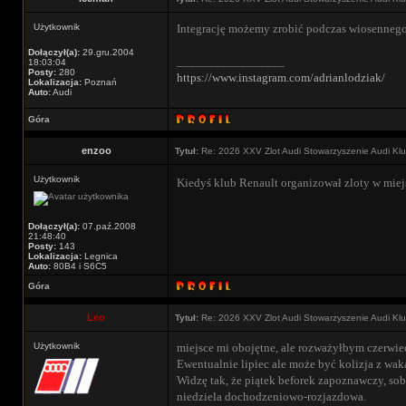
Użytkownik
Integrację możemy zrobić podczas wiosennego 
Dołączył(a):
29.gru.2004
_________________
18:03:04
Posty:
280
https://www.instagram.com/adrianlodziak/
Lokalizacja:
Poznań
Auto:
Audi
Góra
enzoo
Tytuł:
Re: 2026 XXV Zlot Audi Stowarzyszenie Audi Kl
Użytkownik
Kiedyś klub Renault organizował zloty w miej
Dołączył(a):
07.paź.2008
21:48:40
Posty:
143
Lokalizacja:
Legnica
Auto:
80B4 i S6C5
Góra
Leo
Tytuł:
Re: 2026 XXV Zlot Audi Stowarzyszenie Audi Kl
Użytkownik
miejsce mi obojętne, ale rozważyłbym czerwiec
Ewentualnie lipiec ale może być kolizja z wak
Widzę tak, że piątek beforek zapoznawczy, sob
niedziela dochodzeniowo-rozjazdowa.