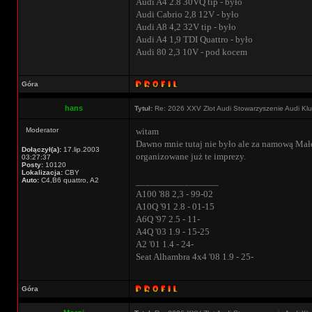
Audi A4 2.8 30VQ tip - było
Audi Cabrio 2,8 12V - było
Audi A8 4,2 32V tip - było
Audi A4 1,9 TDI Quattro - było
Audi 80 2,3 10V - pod kocem
Góra
hans
Tytuł:
Re: 2026 XXV Zlot Audi Stowarzyszenie Audi Kl
Moderator
witam
Dawno mnie tutaj nie było ale za namową Małe
Dołączył(a):
17.lip.2003
organizowane już te imprezy.
03:27:37
Posty:
10120
Lokalizacja:
CBY
Auto:
C4,B6 quattro, A2
_________________
A100 '88 2,3 - 99-02
A10Q '91 2.8 - 01-15
A6Q '97 2.5 - 11-
A4Q '03 1.9 - 15-25
A2 '01 1.4 - 24-
Seat Alhambra 4x4 '08 1.9 - 25-
Góra