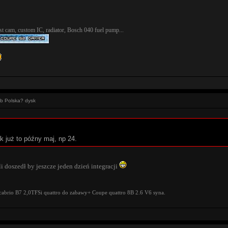
t cam, custom IC, radiator, Bosch 040 fuel pump...
ub Polska? dysk
k już to późny maj, np 24.
 doszedł by jeszcze jeden dzień integracji
cabrio B7 2,0TFSi quattro do zabawy+ Coupe quattro 8B 2.6 V6 syna.