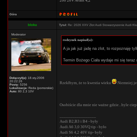
200 20V Avant 4,2
Góra
bloku
Tytuł:
Re: 2026 XXV Zlot Audi Stowarzyszenie Audi Kl
Moderator
rodzynek napisał(a):
A ja jak już jadę na zlot, to rozpoznaję ty
Termin Bożego Ciała wydaje mi się teraz
Dołączył(a):
18.sty.2006
20:22:26
Rzekłbym, że to kwestia wieku
Niemniej je
Posty:
5256
Lokalizacja:
Reda (pomorskie)
Auto:
80 2,3 10V
Osobiście dla mnie nie ważne gdzie...byle ciepł
_________________
Audi B2,B3 i B4 - były
Audi A6 3,0 30VQ tip - było
Audi S6 4,2 40V tip- były