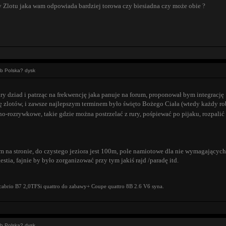
y Zlotu jaka wam odpowiada bardziej torowa czy biesiadna czy może obie ?
ub Polska? dysk
ry dziad i patrząc na frekwencję jaka panuje na forum, proponował bym integrację
zlotów, i zawsze najlepszym terminem było święto Bożego Ciała (wtedy każdy robi s
lno-rozrywkowe, takie gdzie można postrzelać z rury, pośpiewać po pijaku, rozpal
m na stronie, do czystego jeziora jest 100m, pole namiotowe dla nie wymagających n
estia, fajnie by było zorganizować przy tym jakiś rajd /paradę itd.
cabrio B7 2,0TFSi quattro do zabawy+ Coupe quattro 8B 2.6 V6 syna.
ub Polska? dysk