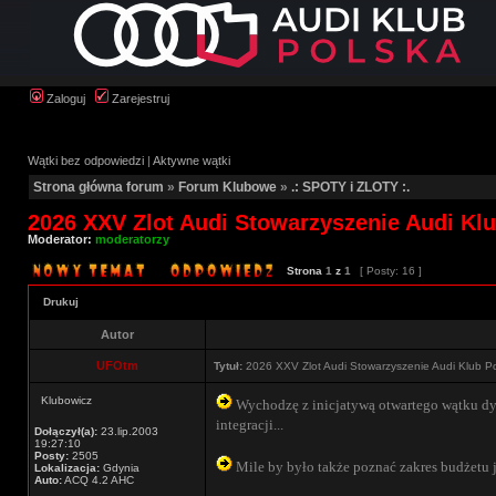
Zaloguj
Zarejestruj
Wątki bez odpowiedzi
|
Aktywne wątki
Strona główna forum
»
Forum Klubowe
»
.: SPOTY i ZLOTY :.
2026 XXV Zlot Audi Stowarzyszenie Audi Kl
Moderator:
moderatorzy
Strona
1
z
1
[ Posty: 16 ]
Drukuj
Autor
UFOtm
Tytuł:
2026 XXV Zlot Audi Stowarzyszenie Audi Klub P
Klubowicz
Wychodzę z inicjatywą otwartego wątku dys
integracji...
Dołączył(a):
23.lip.2003
19:27:10
Posty:
2505
Mile by było także poznać zakres budżetu jak
Lokalizacja:
Gdynia
Auto:
ACQ 4.2 AHC