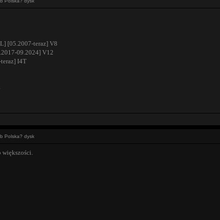
ub Polska? dysk
L] [05.2007-teraz] V8
2017-09.2024] V12
teraz] I4T
4
ub Polska? dysk
o większości.