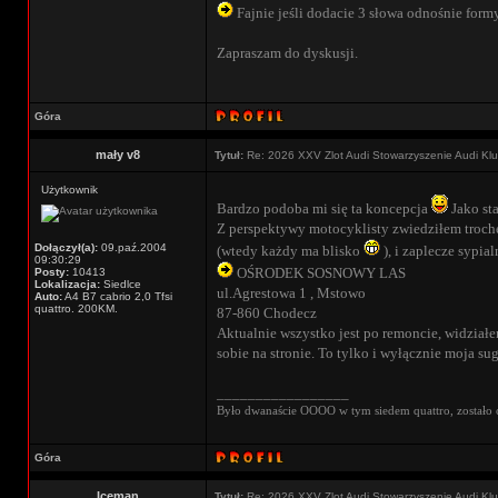
Fajnie jeśli dodacie 3 słowa odnośnie form
Zapraszam do dyskusji.
Góra
mały v8
Tytuł:
Re: 2026 XXV Zlot Audi Stowarzyszenie Audi Kl
Użytkownik
Bardzo podoba mi się ta koncepcja
Jako sta
Z perspektywy motocyklisty zwiedziłem trochę 
Dołączył(a):
09.paź.2004
(wtedy każdy ma blisko
), i zaplecze sypia
09:30:29
OŚRODEK SOSNOWY LAS
Posty:
10413
Lokalizacja:
Siedlce
ul.Agrestowa 1 , Mstowo
Auto:
A4 B7 cabrio 2,0 Tfsi
quattro. 200KM.
87-860 Chodecz
Aktualnie wszystko jest po remoncie, widziałe
sobie na stronie. To tylko i wyłącznie moja sug
_________________
Było dwanaście OOOO w tym siedem quattro, zostało 
Góra
Iceman
Tytuł:
Re: 2026 XXV Zlot Audi Stowarzyszenie Audi Kl