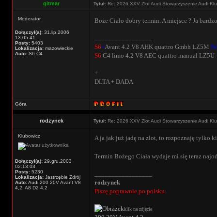
gitmar
Tytuł:
Re: 2026 XXV Zlot Audi Stowarzyszenie Audi Kl
Moderator
Boże Ciało dobry termin. A miejsce ? Ja bard
Dołączył(a):
31.lip.2006
_________________
13:05:41
Posty:
5403
S6
+
Avant 4.2 V8 AHK quattro Gmbh LZ5M
No
Lokalizacja:
mazowieckie
Auto:
S6 C4
S6
C4 limo 4.2 V8 AEC quattro manual LZ5U -
+
DLTA + DADA
Góra
rodzynek
Tytuł:
Re: 2026 XXV Zlot Audi Stowarzyszenie Audi Kl
Klubowicz
A ja jak już jadę na zlot, to rozpoznaję tylko 
Termin Bożego Ciała wydaje mi się teraz najo
Dołączył(a):
29.gru.2003
02:13:03
Posty:
5230
_________________
Lokalizacja:
Jastrzębie Zdrój
rodzynek
Auto:
Audi 200 20V Avant V8
4,2, A8 D2 4,2
Piszę poprawnie po polsku
.
klik na zdjęcie