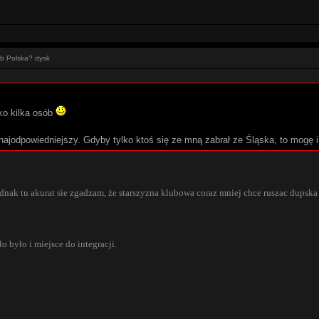
ub Polska? dysk
lko kilka osób
 najodpowiedniejszy. Gdyby tylko ktoś się ze mną zabrał ze Śląska, to mog
dnak tu akurat sie zgadzam, że starszyzna klubowa coraz mniej chce ruszac dupsk
o było i miejsce do integracji.