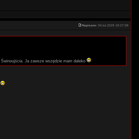
Napisane:
04.lut.2026 16:27:09
ę i Świnoujścia. Ja zawsze wszędzie mam daleko
a