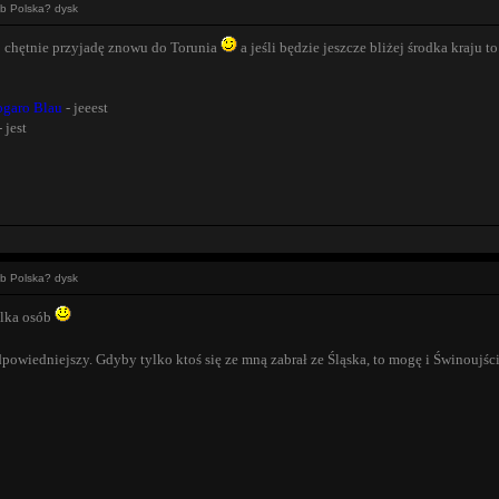
ub Polska? dysk
zo chętnie przyjadę znowu do Torunia
a jeśli będzie jeszcze bliżej środka kraju t
garo Blau
- jeeest
 jest
ub Polska? dysk
kilka osób
dpowiedniejszy. Gdyby tylko ktoś się ze mną zabrał ze Śląska, to mogę i Świnoujś