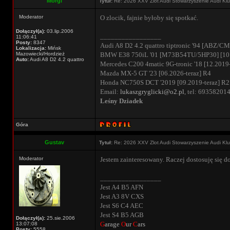
Morgi
Tytuł:
Re: 2026 XXV Zlot Audi Stowarzyszenie Audi Kl
Moderator
O zlocik, fajnie byłoby się spotkać.
Dołączył(a):
03.lip.2006
_________________
11:06:41
Posty:
8347
Audi A8 D2 4.2 quattro tiptronic '94 [ABZ/CM
Lokalizacja:
Mińsk
Mazowiecki/Hordzież
BMW E38 750iL '01 [M73B54TU/5HP30] [10.
Auto:
Audi A8 D2 4.2 quattro
Mercedes C200 4matic 9G-tronic '18 [12.2019-
Mazda MX-5 GT '23 [06.2026-teraz] R4
Honda NC750S DCT '2019 [09.2019-teraz] R2
Email:
lukaszgryglicki@o2.pl
, tel: 69358201
Leśny Dziadek
Góra
Gustav
Tytuł:
Re: 2026 XXV Zlot Audi Stowarzyszenie Audi Kl
Moderator
Jestem zainteresowany. Raczej dostosuję się d
_________________
Jest A4 B5 AFN
Jest A3 8V CXS
Jest S6 C4 AEC
Jest S4 B5 AGB
Dołączył(a):
25.sie.2006
G
arage
O
ur
C
ars
13:07:08
Posty:
5558