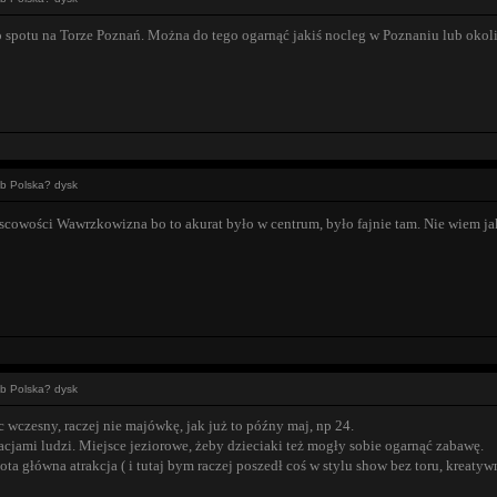
spotu na Torze Poznań. Można do tego ogarnąć jakiś nocleg w Poznaniu lub okol
ub Polska? dysk
scowości Wawrzkowizna bo to akurat było w centrum, było fajnie tam. Nie wiem jak
ub Polska? dysk
 wczesny, raczej nie majówkę, jak już to późny maj, np 24.
acjami ludzi. Miejsce jeziorowe, żeby dzieciaki też mogły sobie ogarnąć zabawę.
ota główna atrakcja ( i tutaj bym raczej poszedł coś w stylu show bez toru, krea