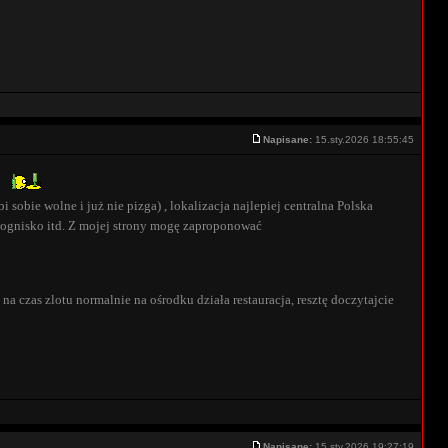
Napisane:
15.sty.2026 18:55:45
obie wolne i już nie pizga) , lokalizacja najlepiej centralna Polska
ić ognisko itd. Z mojej strony mogę zaproponować
a czas zlotu normalnie na ośrodku działa restauracja, resztę doczytajcie
Napisane:
15.sty.2026 19:27:19