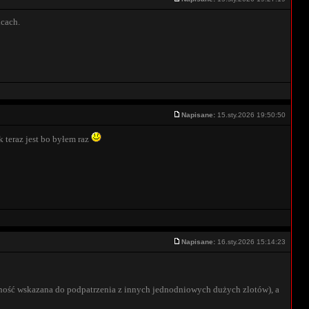
icach.
Napisane:
15.sty.2026 19:50:50
 teraz jest bo byłem raz
Napisane:
16.sty.2026 15:14:23
tywność wskazana do podpatrzenia z innych jednodniowych dużych zlotów), a