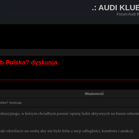
.: AUDI KLU
Forum Audi K
ub Polska? dyskusja
Wiadomość
olska? dyskusja
kusyjnego, w którym chciałbym poznać opinię ludzi aktywnych na forum odnośnie 
i określacie na osobę aby nie było bólu z racji odległości, komfortu i atrakcji.