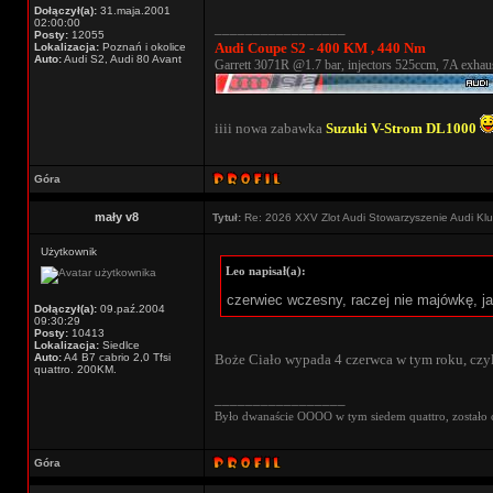
Dołączył(a):
31.maja.2001
02:00:00
_________________
Posty:
12055
Audi Coupe S2 - 400 KM , 440 Nm
Lokalizacja:
Poznań i okolice
Auto:
Audi S2, Audi 80 Avant
Garrett 3071R @1.7 bar, injectors 525ccm, 7A exhaus
iiii nowa zabawka
Suzuki V-Strom DL1000
Góra
mały v8
Tytuł:
Re: 2026 XXV Zlot Audi Stowarzyszenie Audi Kl
Użytkownik
Leo napisał(a):
czerwiec wczesny, raczej nie majówkę, ja
Dołączył(a):
09.paź.2004
09:30:29
Posty:
10413
Lokalizacja:
Siedlce
Auto:
A4 B7 cabrio 2,0 Tfsi
Boże Ciało wypada 4 czerwca w tym roku, czyli
quattro. 200KM.
_________________
Było dwanaście OOOO w tym siedem quattro, zostało 
Góra