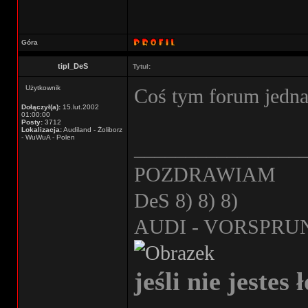
Góra
tipl_DeS
Tytuł:
Użytkownik
Coś tym forum jedna
Dołączył(a):
15.lut.2002
01:00:00
Posty:
3712
Lokalizacja:
Audiland - Żoliborz
- WuWuA - Polen
________________
POZDRAWIAM
DeS 8) 8) 8)
AUDI - VORSPRU
jeśli nie jestes 