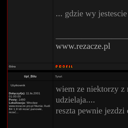
... gdzie wy jestescie
________________
www.rezacze.pl
Góra
tipl_Bilu
Tytuł:
Użytkownik
wiem ze niektorzy z n
Dołączył(a):
11.lis.2001
01:00:00
udzielaja....
Posty:
1460
Lokalizacja:
Wrocław
www.rezacze.prv.pl Niunia: Audi
reszta pewnie jezdzi 
B4 1.9 tdi rezać panowie,
rezać...