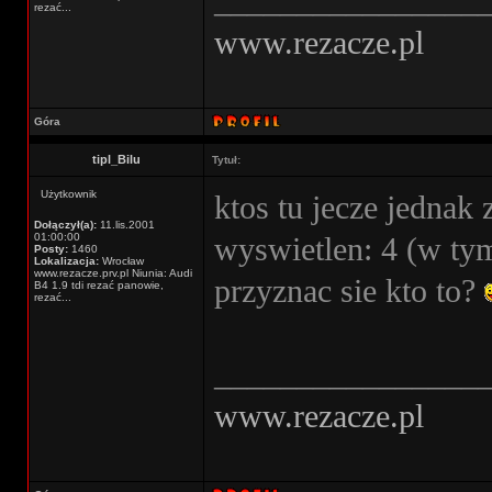
________________
rezać...
www.rezacze.pl
Góra
tipl_Bilu
Tytuł:
Użytkownik
ktos tu jecze jednak 
Dołączył(a):
11.lis.2001
01:00:00
wyswietlen: 4 (w ty
Posty:
1460
Lokalizacja:
Wrocław
www.rezacze.prv.pl Niunia: Audi
przyznac sie kto to?
B4 1.9 tdi rezać panowie,
rezać...
________________
www.rezacze.pl