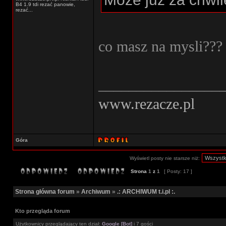
B4 1.9 tdi rezać panowie,
rezać...
co masz na mysli???
________________
www.rezacze.pl
Góra
Wyświetl posty nie starsze niż:
Strona
1
z
1
[ Posty: 17 ]
Strona główna forum
»
Archiwum
»
.: ARCHIWUM t.i.pl :.
Kto przegląda forum
Użytkownicy przeglądający ten dział:
Google [Bot]
i 7 gości