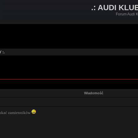
.: AUDI KLU
Forum Audi K
 :.
Wiadomość
szukać zamienników