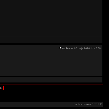
Napisane:
08.maja.2026 14:47:38
Strefa czasowa: UTC + 2