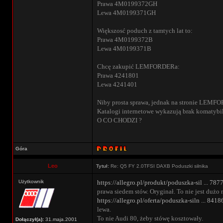
Prawa 4M0199372GH
Lewa 4M0199371GH
Większosć poduch z tamtych lat to:
Prawa 4M0199372B
Lewa 4M0199371B
Chcę zakupić LEMFORDERa:
Prawa 4241801
Lewa 4241401
Niby prosta sprawa, jednak na stronie LEMFO
Katalogi internetowe wykazują brak komaty
O CO CHODZI ?
Góra
Leo
Tytuł:
Re: Q5 FY 2.0TFSI DAXB Poduszki silnika
Użytkownik
https://allegro.pl/produkt/poduszka-sil ... 78
prawa siedem stów. Oryginał. To nie jest dużo n
https://allegro.pl/oferta/poduszka-siln ... 84
lewa.
To nie Audi 80, żeby stówę kosztowały.
Dołączył(a):
31.maja.2001