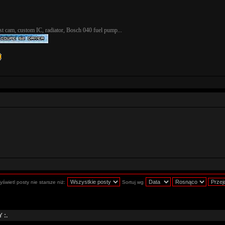
t cam, custom IC, radiator, Bosch 040 fuel pump...
świetl posty nie starsze niż:
Sortuj wg
 :.