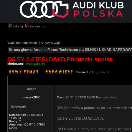
Zaloguj
Zarejestruj
Wątki bez odpowiedzi
|
Aktywne wątki
Strona główna forum
»
Forum Techniczne
»
.: SILNIK I UKŁAD NAPĘDOWY
Q5 FY 2.0TFSI DAXB Poduszki silnika
Moderator:
moderatorzy
Strona
1
z
1
[ Posty: 3 ]
Autor
maciek2000
Tytuł:
Q5 FY 2.0TFSI DAXB Poduszki silnika
Użytkownik
Wielka prośba o pomoc bo już nie mam siły 
Dołączył(a):
02.kwi.2025
Q5 FY 2.0TFSI DAXB 2017r.
11:05:24
Posty:
2
Auto:
Audi Q5 FY 2.0TFSI
DAXB
ASO podaje numery poduszek: (ceny szalone)