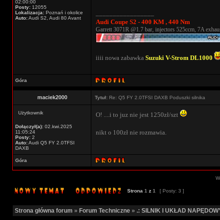
02:00:00
Posty:
12055
_________________
Lokalizacja:
Poznań i okolice
Auto:
Audi S2, Audi 80 Avant
Audi Coupe S2 - 400 KM , 440 Nm
Garrett 3071R @1.7 bar, injectors 525ccm, 7A exhaus
iiii nowa zabawka
Suzuki V-Strom DL1000
Góra
maciek2000
Tytuł:
Re: Q5 FY 2.0TFSI DAXB Poduszki silnika
Użytkownik
O! ....i to juz nie jest 1250zł/szt
Dołączył(a):
02.kwi.2025
nikt o 100zł nie rozmawia.
11:05:24
Posty:
2
Auto:
Audi Q5 FY 2.0TFSI
DAXB
Góra
Wy
Strona
1
z
1
[ Posty: 3 ]
Strona główna forum
»
Forum Techniczne
»
.: SILNIK I UKŁAD NAPĘDOWY