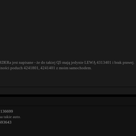
RDERa jest napisane - że do takiej Q5 mają jedynie LEWĄ 4313401 i brak prawej.
bilności poduch 4241801, 4241401 z moim samochodem.
77136699
a takie auto.
18693643